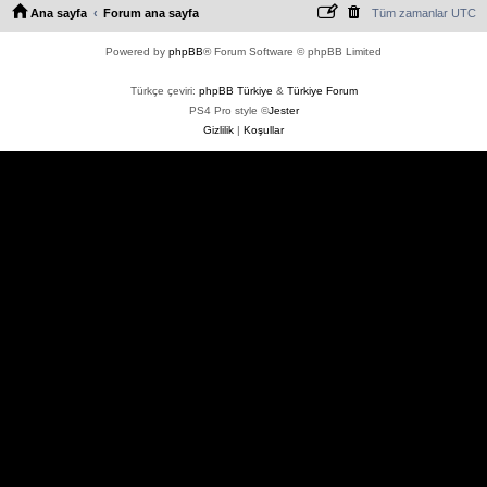
Ana sayfa
Forum ana sayfa
Tüm zamanlar
UTC
Powered by
phpBB
® Forum Software © phpBB Limited
Türkçe çeviri:
phpBB Türkiye
&
Türkiye Forum
PS4 Pro style ©
Jester
Gizlilik
|
Koşullar