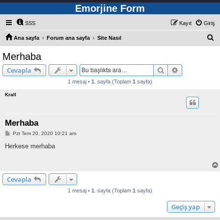
Emorjine Form
SSS
Kayıt
Giriş
A
Ana sayfa
Forum ana sayfa
Site Nasıl
r
Merhaba
a
Ara
Gelişmiş ara
Cevapla
1 mesaj •
1
. sayfa (Toplam
1
sayfa)
Krall
Merhaba
M
Pzt Tem 20, 2020 10:21 am
e
s
Herkese merhaba
a
j
Cevapla
1 mesaj •
1
. sayfa (Toplam
1
sayfa)
Geçiş yap