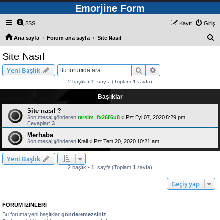
Emorjine Form
SSS
Kayıt
Giriş
A
Ana sayfa
Forum ana sayfa
Site Nasıl
r
Site Nasıl
a
Ara
Gelişmiş arama
Yeni Başlık
2 başlık •
1
. sayfa (Toplam
1
sayfa)
Başlıklar
Site nasıl ?
Son mesaj gönderen
tarsim_fx2686u8
«
Pzt Eyl 07, 2020 8:29 pm
Cevaplar:
3
Merhaba
Son mesaj gönderen
Krall
«
Pzt Tem 20, 2020 10:21 am
Yeni Başlık
2 başlık •
1
. sayfa (Toplam
1
sayfa)
Geçiş yap
FORUM IZINLERI
Bu foruma yeni başlıklar
gönderemezsiniz