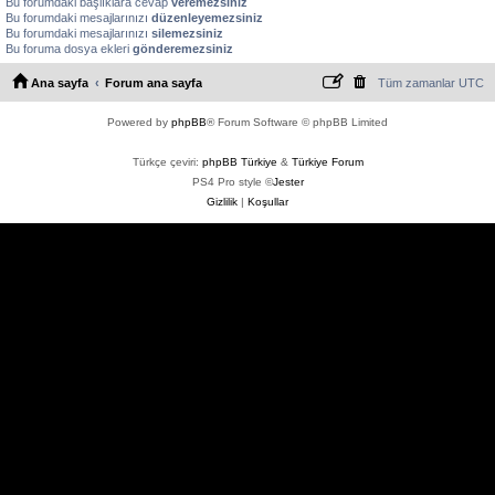
Bu forumdaki başlıklara cevap
veremezsiniz
Bu forumdaki mesajlarınızı
düzenleyemezsiniz
Bu forumdaki mesajlarınızı
silemezsiniz
Bu foruma dosya ekleri
gönderemezsiniz
Ana sayfa
Forum ana sayfa
Tüm zamanlar
UTC
Powered by
phpBB
® Forum Software © phpBB Limited
Türkçe çeviri:
phpBB Türkiye
&
Türkiye Forum
PS4 Pro style ©
Jester
Gizlilik
|
Koşullar