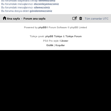
Bu forumdaki başlıklara cevap
veremezsiniz
Bu forumdaki mesajlarınızı
düzenleyemezsiniz
Bu forumdaki mesajlarınızı
silemezsiniz
Bu foruma dosya ekleri
gönderemezsiniz
Ana sayfa
Forum ana sayfa
Tüm zamanlar
UTC
Powered by
phpBB
® Forum Software © phpBB Limited
Türkçe çeviri:
phpBB Türkiye
&
Türkiye Forum
PS4 Pro style ©
Jester
Gizlilik
|
Koşullar