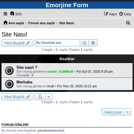
Emorjine Form
SSS
Kayıt
Giriş
A
Ana sayfa
Forum ana sayfa
Site Nasıl
r
Site Nasıl
a
Ara
Gelişmiş arama
Yeni Başlık
2 başlık •
1
. sayfa (Toplam
1
sayfa)
Başlıklar
Site nasıl ?
Son mesaj gönderen
tarsim_fx2686u8
«
Pzt Eyl 07, 2020 8:29 pm
Cevaplar:
3
Merhaba
Son mesaj gönderen
Krall
«
Pzt Tem 20, 2020 10:21 am
Yeni Başlık
2 başlık •
1
. sayfa (Toplam
1
sayfa)
Geçiş yap
FORUM IZINLERI
Bu foruma yeni başlıklar
gönderemezsiniz