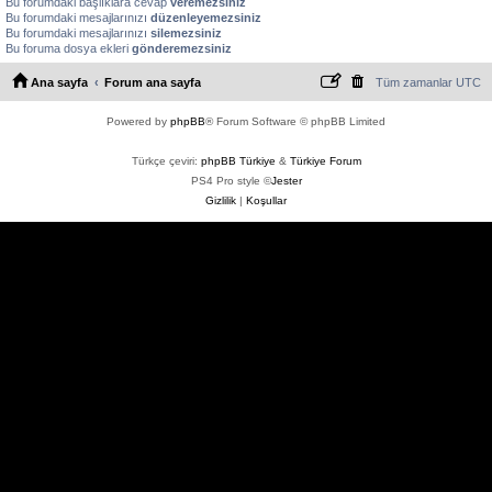
Bu forumdaki başlıklara cevap
veremezsiniz
Bu forumdaki mesajlarınızı
düzenleyemezsiniz
Bu forumdaki mesajlarınızı
silemezsiniz
Bu foruma dosya ekleri
gönderemezsiniz
Ana sayfa
Forum ana sayfa
Tüm zamanlar
UTC
Powered by
phpBB
® Forum Software © phpBB Limited
Türkçe çeviri:
phpBB Türkiye
&
Türkiye Forum
PS4 Pro style ©
Jester
Gizlilik
|
Koşullar