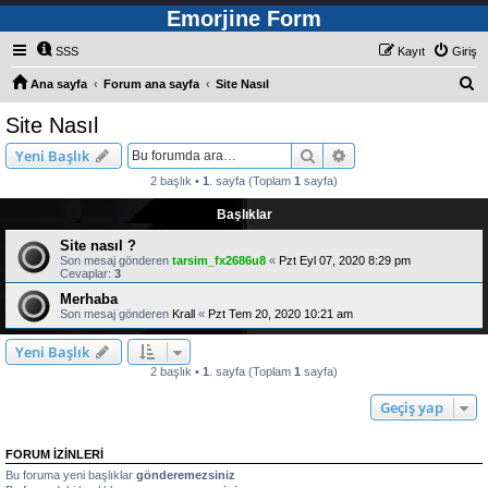
Emorjine Form
SSS
Kayıt
Giriş
A
Ana sayfa
Forum ana sayfa
Site Nasıl
r
Site Nasıl
a
Ara
Gelişmiş arama
Yeni Başlık
2 başlık •
1
. sayfa (Toplam
1
sayfa)
Başlıklar
Site nasıl ?
Son mesaj gönderen
tarsim_fx2686u8
«
Pzt Eyl 07, 2020 8:29 pm
Cevaplar:
3
Merhaba
Son mesaj gönderen
Krall
«
Pzt Tem 20, 2020 10:21 am
Yeni Başlık
2 başlık •
1
. sayfa (Toplam
1
sayfa)
Geçiş yap
FORUM IZINLERI
Bu foruma yeni başlıklar
gönderemezsiniz