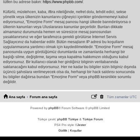
lütfen bu adrese bakın:
https://www.phpbb.com/
.
Küfürlü, müstehcen, kaba, iftira niteliğinde, nefret dolu, tehdit edici, sekse
yönelik veya ülkenizin kanunlarını çiğneyici içerikler göndermemeyi kabul
ediyorsunuz, "Emorjine Form" mesaj panosu hangi ülkede barındırılıyorsa o
ülkenin kanunları veya Uluslararası kanunlar geçerlidir. Bunları dikkate
almamanız durumunda hemen ve süresizce mesaj panosundan
yasaklanırsınız ve eğer tarafımızca gerekli görülürse İnternet Servis
Sağlayıcınız da haberdar edilir. Bütün mesajların IP adresi bu koşulların
uygulanmasına yardımcı olmak için kaydedilmektedir. "Emorjine Form" mesaj
panosunda uygun gördüğümüz durumlarda ve zamanlarda herhangi bir
başlığı silme, değiştirme, taşıma veya kapatma hakkımızın olduğunu kabul
ediyorsunuz. Bir kullanıcı olarak her girdiğiniz bilginin veritabanında
saklanacağını kabul ediyorsunuz. Her ne kadar bu bilgiler sizin bilginiz dışında
üçüncü şahıslara verilmeyecek olsa da, herhangi bir hack saldırısı sonucunda
bu bilgiler dağılırsa bundan "Emorjine Form" veya phpBB kesinlikle sorumlu
değildir.
Ana sayfa
Forum ana sayfa
Tüm zamanlar
UTC
Powered by
phpBB
® Forum Software © phpBB Limited
Türkçe çeviri:
phpBB Türkiye
&
Türkiye Forum
PS4 Pro style ©
Jester
Gizlilik
|
Koşullar