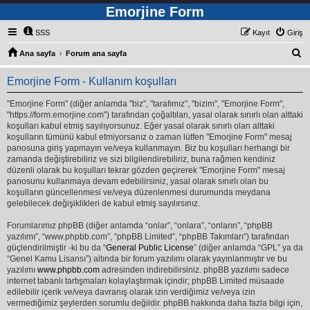
Emorjine Form
SSS
Kayıt
Giriş
A
Ana sayfa
Forum ana sayfa
r
Emorjine Form - Kullanım koşulları
a
"Emorjine Form" (diğer anlamda "biz", "tarafımız", "bizim", "Emorjine Form",
"https://form.emorjine.com") tarafından çoğaltılan, yasal olarak sınırlı olan alttaki
koşulları kabul etmiş sayılıyorsunuz. Eğer yasal olarak sınırlı olan alttaki
koşulların tümünü kabul etmiyorsanız o zaman lütfen "Emorjine Form" mesaj
panosuna giriş yapmayın ve/veya kullanmayın. Biz bu koşulları herhangi bir
zamanda değiştirebiliriz ve sizi bilgilendirebiliriz, buna rağmen kendiniz
düzenli olarak bu koşulları tekrar gözden geçirerek "Emorjine Form" mesaj
panosunu kullanmaya devam edebilirsiniz, yasal olarak sınırlı olan bu
koşulların güncellenmesi ve/veya düzenlenmesi durumunda meydana
gelebilecek değişiklikleri de kabul etmiş sayılırsınız.
Forumlarımız phpBB (diğer anlamda “onlar”, “onlara”, “onların”, “phpBB
yazılımı”, “www.phpbb.com”, “phpBB Limited”, “phpBB Takımları”) tarafından
güçlendirilmiştir -ki bu da “
General Public License
” (diğer anlamda “GPL” ya da
“Genel Kamu Lisansı”) altında bir forum yazılımı olarak yayınlanmıştır ve bu
yazılımı
www.phpbb.com
adresinden indirebilirsiniz. phpBB yazılımı sadece
internet tabanlı tartışmaları kolaylaştırmak içindir; phpBB Limited müsaade
edilebilir içerik ve/veya davranış olarak izin verdiğimiz ve/veya izin
vermediğimiz şeylerden sorumlu değildir. phpBB hakkında daha fazla bilgi için,