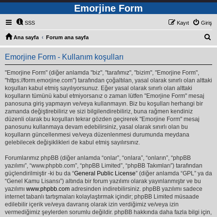
Emorjine Form
SSS
Kayıt
Giriş
A
Ana sayfa
Forum ana sayfa
r
Emorjine Form - Kullanım koşulları
a
"Emorjine Form" (diğer anlamda "biz", "tarafımız", "bizim", "Emorjine Form",
"https://form.emorjine.com") tarafından çoğaltılan, yasal olarak sınırlı olan alttaki
koşulları kabul etmiş sayılıyorsunuz. Eğer yasal olarak sınırlı olan alttaki
koşulların tümünü kabul etmiyorsanız o zaman lütfen "Emorjine Form" mesaj
panosuna giriş yapmayın ve/veya kullanmayın. Biz bu koşulları herhangi bir
zamanda değiştirebiliriz ve sizi bilgilendirebiliriz, buna rağmen kendiniz
düzenli olarak bu koşulları tekrar gözden geçirerek "Emorjine Form" mesaj
panosunu kullanmaya devam edebilirsiniz, yasal olarak sınırlı olan bu
koşulların güncellenmesi ve/veya düzenlenmesi durumunda meydana
gelebilecek değişiklikleri de kabul etmiş sayılırsınız.
Forumlarımız phpBB (diğer anlamda “onlar”, “onlara”, “onların”, “phpBB
yazılımı”, “www.phpbb.com”, “phpBB Limited”, “phpBB Takımları”) tarafından
güçlendirilmiştir -ki bu da “
General Public License
” (diğer anlamda “GPL” ya da
“Genel Kamu Lisansı”) altında bir forum yazılımı olarak yayınlanmıştır ve bu
yazılımı
www.phpbb.com
adresinden indirebilirsiniz. phpBB yazılımı sadece
internet tabanlı tartışmaları kolaylaştırmak içindir; phpBB Limited müsaade
edilebilir içerik ve/veya davranış olarak izin verdiğimiz ve/veya izin
vermediğimiz şeylerden sorumlu değildir. phpBB hakkında daha fazla bilgi için,