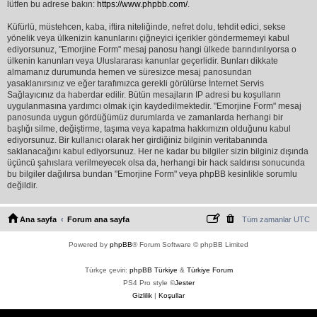
lütfen bu adrese bakın:
https://www.phpbb.com/
.
Küfürlü, müstehcen, kaba, iftira niteliğinde, nefret dolu, tehdit edici, sekse
yönelik veya ülkenizin kanunlarını çiğneyici içerikler göndermemeyi kabul
ediyorsunuz, "Emorjine Form" mesaj panosu hangi ülkede barındırılıyorsa o
ülkenin kanunları veya Uluslararası kanunlar geçerlidir. Bunları dikkate
almamanız durumunda hemen ve süresizce mesaj panosundan
yasaklanırsınız ve eğer tarafımızca gerekli görülürse İnternet Servis
Sağlayıcınız da haberdar edilir. Bütün mesajların IP adresi bu koşulların
uygulanmasına yardımcı olmak için kaydedilmektedir. "Emorjine Form" mesaj
panosunda uygun gördüğümüz durumlarda ve zamanlarda herhangi bir
başlığı silme, değiştirme, taşıma veya kapatma hakkımızın olduğunu kabul
ediyorsunuz. Bir kullanıcı olarak her girdiğiniz bilginin veritabanında
saklanacağını kabul ediyorsunuz. Her ne kadar bu bilgiler sizin bilginiz dışında
üçüncü şahıslara verilmeyecek olsa da, herhangi bir hack saldırısı sonucunda
bu bilgiler dağılırsa bundan "Emorjine Form" veya phpBB kesinlikle sorumlu
değildir.
Ana sayfa
Forum ana sayfa
Tüm zamanlar
UTC
Powered by
phpBB
® Forum Software © phpBB Limited
Türkçe çeviri:
phpBB Türkiye
&
Türkiye Forum
PS4 Pro style ©
Jester
Gizlilik
|
Koşullar