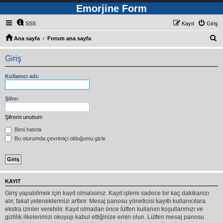
Emorjine Form
SSS
Kayıt
Giriş
A
Ana sayfa
Forum ana sayfa
r
Giriş
a
Kullanıcı adı:
Şifre:
Şifremi unuttum
Beni hatırla
Bu oturumda çevrimiçi olduğumu gizle
KAYIT
Giriş yapabilmek için kayıt olmalısınız. Kayıt işlemi sadece bir kaç dakikanızı
alır, fakat yeteneklerinizi arttırır. Mesaj panosu yöneticisi kayıtlı kullanıcılara
ekstra izinler verebilir. Kayıt olmadan önce lütfen kullanım koşullarımızı ve
gizlilik ilkelerimizi okuyup kabul ettiğinize emin olun. Lütfen mesaj panosu