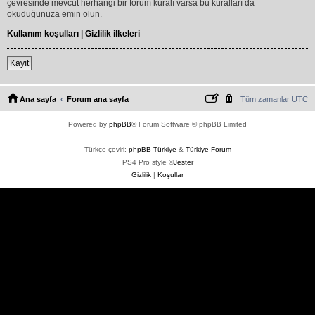
çevresinde mevcut herhangi bir forum kuralı varsa bu kuralları da
okuduğunuza emin olun.
Kullanım koşulları
|
Gizlilik ilkeleri
Kayıt
Ana sayfa
Forum ana sayfa
Tüm zamanlar
UTC
Powered by
phpBB
® Forum Software © phpBB Limited
Türkçe çeviri:
phpBB Türkiye
&
Türkiye Forum
PS4 Pro style ©
Jester
Gizlilik
|
Koşullar