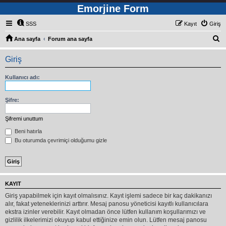
Emorjine Form
SSS
Kayıt
Giriş
A
Ana sayfa
Forum ana sayfa
r
Giriş
a
Kullanıcı adı:
Şifre:
Şifremi unuttum
Beni hatırla
Bu oturumda çevrimiçi olduğumu gizle
KAYIT
Giriş yapabilmek için kayıt olmalısınız. Kayıt işlemi sadece bir kaç dakikanızı
alır, fakat yeteneklerinizi arttırır. Mesaj panosu yöneticisi kayıtlı kullanıcılara
ekstra izinler verebilir. Kayıt olmadan önce lütfen kullanım koşullarımızı ve
gizlilik ilkelerimizi okuyup kabul ettiğinize emin olun. Lütfen mesaj panosu