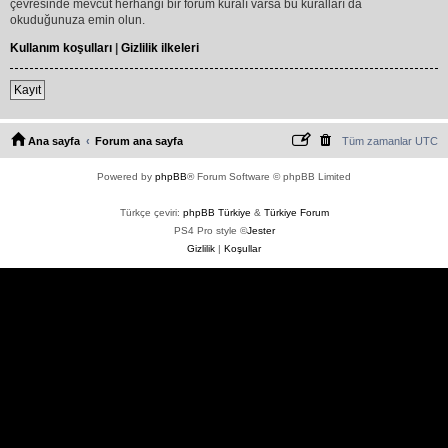
çevresinde mevcut herhangi bir forum kuralı varsa bu kuralları da
okuduğunuza emin olun.
Kullanım koşulları
|
Gizlilik ilkeleri
Kayıt
Ana sayfa
Forum ana sayfa
Tüm zamanlar
UTC
Powered by
phpBB
® Forum Software © phpBB Limited
Türkçe çeviri:
phpBB Türkiye
&
Türkiye Forum
PS4 Pro style ©
Jester
Gizlilik
|
Koşullar