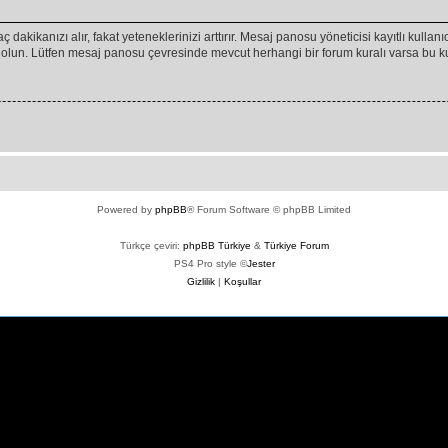
ç dakikanızı alır, fakat yeteneklerinizi arttırır. Mesaj panosu yöneticisi kayıtlı kullan
emin olun. Lütfen mesaj panosu çevresinde mevcut herhangi bir forum kuralı varsa bu
Powered by
phpBB
® Forum Software © phpBB Limited
Türkçe çeviri:
phpBB Türkiye
&
Türkiye Forum
PS4 Pro style ©
Jester
Gizlilik
|
Koşullar