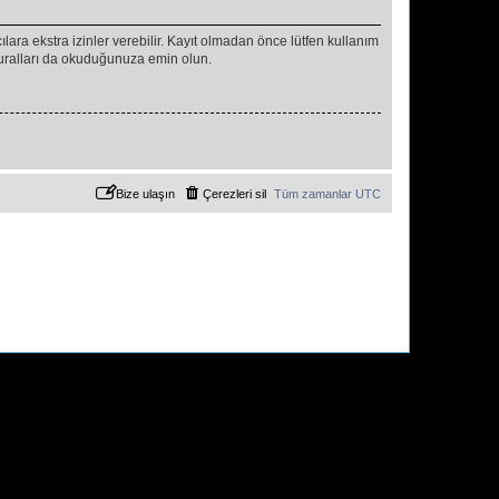
ıcılara ekstra izinler verebilir. Kayıt olmadan önce lütfen kullanım
 kuralları da okuduğunuza emin olun.
Bize ulaşın
Çerezleri sil
Tüm zamanlar
UTC