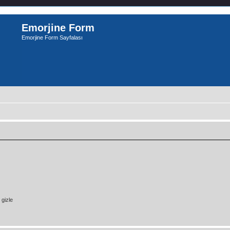
Emorjine Form
Emorjine Form Sayfalası
gizle