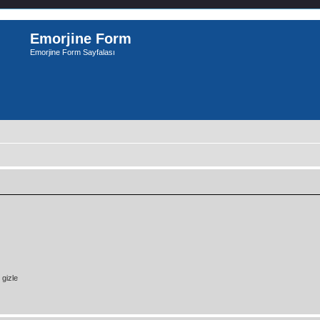
Emorjine Form
Emorjine Form Sayfalası
gizle