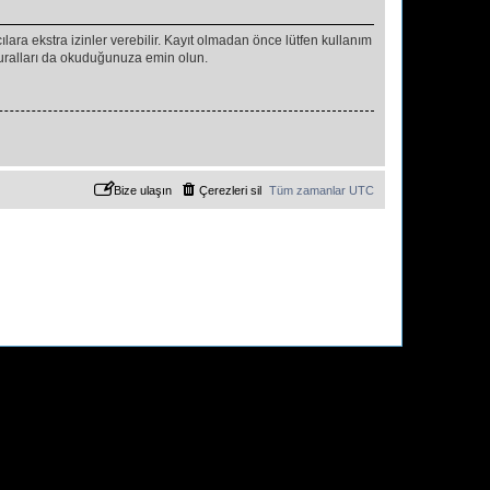
ıcılara ekstra izinler verebilir. Kayıt olmadan önce lütfen kullanım
 kuralları da okuduğunuza emin olun.
Bize ulaşın
Çerezleri sil
Tüm zamanlar
UTC