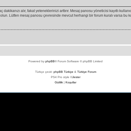
ç dakikanızı alır, fakat yeteneklerinizi arttırır. Mesaj panosu yöneticisi kayıtlı kullan
emin olun. Lütfen mesaj panosu çevresinde mevcut herhangi bir forum kuralı varsa bu
Powered by
phpBB
® Forum Software © phpBB Limited
Türkçe çeviri:
phpBB Türkiye
&
Türkiye Forum
PS4 Pro style ©
Jester
Gizlilik
|
Koşullar