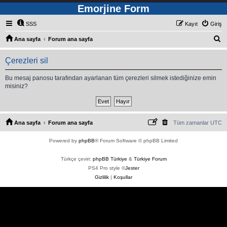
Emorjine Form
SSS
Kayıt
Giriş
A
Ana sayfa
Forum ana sayfa
r
Çerezleri sil
a
Bu mesaj panosu tarafından ayarlanan tüm çerezleri silmek istediğinize emin
misiniz?
Ana sayfa
Forum ana sayfa
Tüm zamanlar
UTC
Powered by
phpBB
® Forum Software © phpBB Limited
Türkçe çeviri:
phpBB Türkiye
&
Türkiye Forum
PS4 Pro style ©
Jester
Gizlilik
|
Koşullar