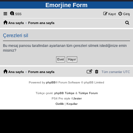
Emorjine Form
SSS
Kayıt
Giriş
A
Ana sayfa
Forum ana sayfa
r
Çerezleri sil
a
Bu mesaj panosu tarafından ayarlanan tüm çerezleri silmek istediğinize emin
misiniz?
Ana sayfa
Forum ana sayfa
Tüm zamanlar
UTC
Powered by
phpBB
® Forum Software © phpBB Limited
Türkçe çeviri:
phpBB Türkiye
&
Türkiye Forum
PS4 Pro style ©
Jester
Gizlilik
|
Koşullar