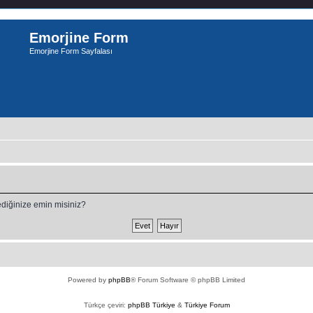
Emorjine Form
Emorjine Form Sayfalası
ediğinize emin misiniz?
Powered by
phpBB
® Forum Software © phpBB Limited
Türkçe çeviri:
phpBB Türkiye
&
Türkiye Forum