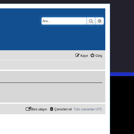
Ara
Gelişmiş arama
Kayıt
Giriş
Bize ulaşın
Çerezleri sil
Tüm zamanlar
UTC