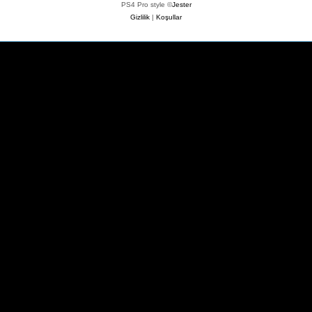
PS4 Pro style ©
Jester
Gizlilik
|
Koşullar