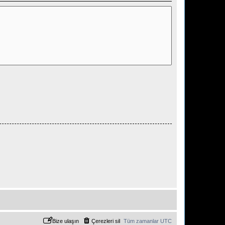
Bize ulaşın
Çerezleri sil
Tüm zamanlar
UTC