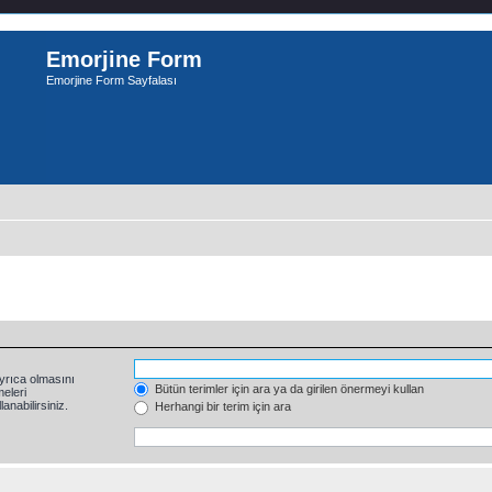
Emorjine Form
Emorjine Form Sayfalası
yrıca olmasını
Bütün terimler için ara ya da girilen önermeyi kullan
eleri
anabilirsiniz.
Herhangi bir terim için ara