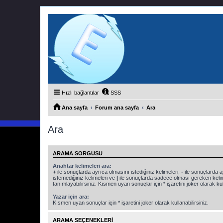
Hızlı bağlantılar
SSS
Ana sayfa
Forum ana sayfa
Ara
Ara
ARAMA SORGUSU
Anahtar kelimeleri ara:
+
ile sonuçlarda ayrıca olmasını istediğiniz kelimeleri,
-
ile sonuçlarda a
istemediğiniz kelimeleri ve
|
ile sonuçlarda sadece olması gereken kelim
tanımlayabilirsiniz. Kısmen uyan sonuçlar için * işaretini joker olarak kull
Yazar için ara:
Kısmen uyan sonuçlar için * işaretini joker olarak kullanabilirsiniz.
ARAMA SEÇENEKLERI