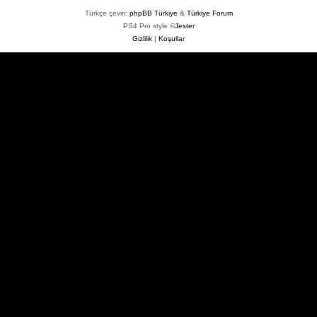
Türkçe çeviri:
phpBB Türkiye
&
Türkiye Forum
PS4 Pro style ©
Jester
Gizlilik
|
Koşullar