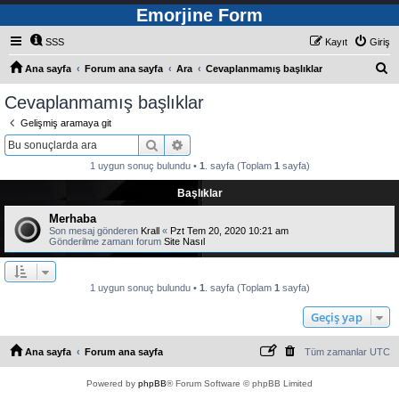
Emorjine Form
SSS
Kayıt
Giriş
A
Ana sayfa
Forum ana sayfa
Ara
Cevaplanmamış başlıklar
r
Cevaplanmamış başlıklar
a
Gelişmiş aramaya git
Ara
Gelişmiş arama
1 uygun sonuç bulundu •
1
. sayfa (Toplam
1
sayfa)
Başlıklar
Merhaba
Son mesaj gönderen
Krall
«
Pzt Tem 20, 2020 10:21 am
Gönderilme zamanı forum
Site Nasıl
1 uygun sonuç bulundu •
1
. sayfa (Toplam
1
sayfa)
Geçiş yap
Ana sayfa
Forum ana sayfa
Tüm zamanlar
UTC
Powered by
phpBB
® Forum Software © phpBB Limited