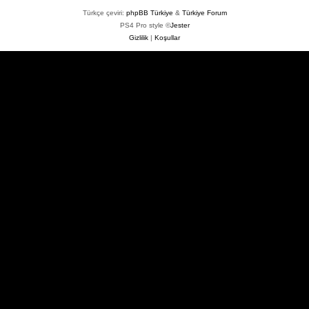
Türkçe çeviri:
phpBB Türkiye
&
Türkiye Forum
PS4 Pro style ©
Jester
Gizlilik
|
Koşullar