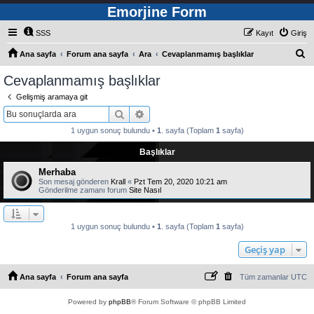
Emorjine Form
SSS
Kayıt
Giriş
A
Ana sayfa
Forum ana sayfa
Ara
Cevaplanmamış başlıklar
r
Cevaplanmamış başlıklar
a
Gelişmiş aramaya git
Ara
Gelişmiş arama
1 uygun sonuç bulundu •
1
. sayfa (Toplam
1
sayfa)
Başlıklar
Merhaba
Son mesaj gönderen
Krall
«
Pzt Tem 20, 2020 10:21 am
Gönderilme zamanı forum
Site Nasıl
1 uygun sonuç bulundu •
1
. sayfa (Toplam
1
sayfa)
Geçiş yap
Ana sayfa
Forum ana sayfa
Tüm zamanlar
UTC
Powered by
phpBB
® Forum Software © phpBB Limited