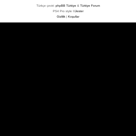
Türkçe çeviri:
phpBB Türkiye
&
Türkiye Forum
PS4 Pro style ©
Jester
Gizlilik
|
Koşullar