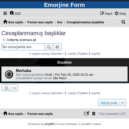
Emorjine Form
SSS
Kayıt
Giriş
A
Ana sayfa
Forum ana sayfa
Ara
Cevaplanmamış başlıklar
r
Cevaplanmamış başlıklar
a
Gelişmiş aramaya git
Ara
Gelişmiş arama
1 uygun sonuç bulundu •
1
. sayfa (Toplam
1
sayfa)
Başlıklar
Merhaba
Son mesaj gönderen
Krall
«
Pzt Tem 20, 2020 10:21 am
Gönderilme zamanı forum
Site Nasıl
1 uygun sonuç bulundu •
1
. sayfa (Toplam
1
sayfa)
Geçiş yap
Ana sayfa
Forum ana sayfa
Tüm zamanlar
UTC
Powered by
phpBB
® Forum Software © phpBB Limited