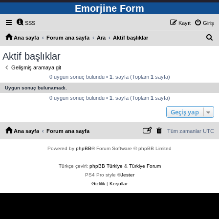
Emorjine Form
SSS
Kayıt
Giriş
A
Ana sayfa
Forum ana sayfa
Ara
Aktif başlıklar
r
Aktif başlıklar
a
Gelişmiş aramaya git
0 uygun sonuç bulundu •
1
. sayfa (Toplam
1
sayfa)
Uygun sonuç bulunamadı.
0 uygun sonuç bulundu •
1
. sayfa (Toplam
1
sayfa)
Geçiş yap
Ana sayfa
Forum ana sayfa
Tüm zamanlar
UTC
Powered by
phpBB
® Forum Software © phpBB Limited
Türkçe çeviri:
phpBB Türkiye
&
Türkiye Forum
PS4 Pro style ©
Jester
Gizlilik
|
Koşullar