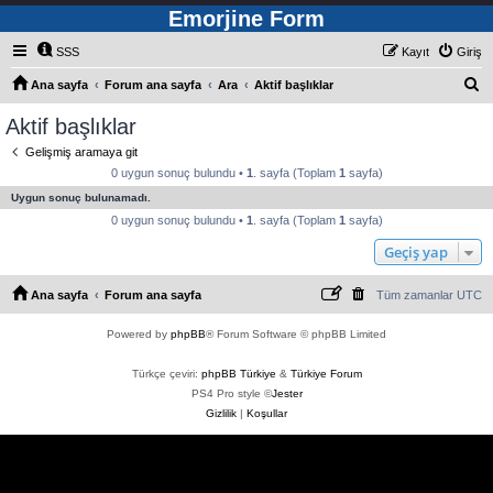
Emorjine Form
SSS
Kayıt
Giriş
A
Ana sayfa
Forum ana sayfa
Ara
Aktif başlıklar
r
Aktif başlıklar
a
Gelişmiş aramaya git
0 uygun sonuç bulundu •
1
. sayfa (Toplam
1
sayfa)
Uygun sonuç bulunamadı.
0 uygun sonuç bulundu •
1
. sayfa (Toplam
1
sayfa)
Geçiş yap
Ana sayfa
Forum ana sayfa
Tüm zamanlar
UTC
Powered by
phpBB
® Forum Software © phpBB Limited
Türkçe çeviri:
phpBB Türkiye
&
Türkiye Forum
PS4 Pro style ©
Jester
Gizlilik
|
Koşullar