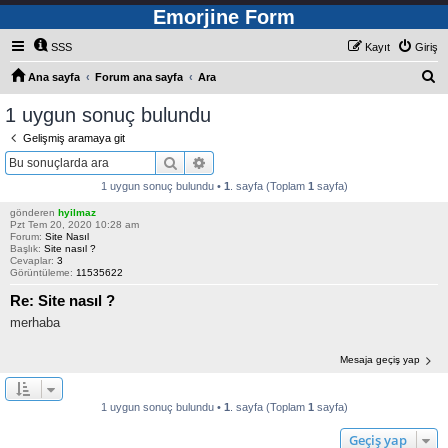
Emorjine Form
SSS
Kayıt
Giriş
A
Ana sayfa
Forum ana sayfa
Ara
r
1 uygun sonuç bulundu
a
Gelişmiş aramaya git
Ara
Gelişmiş arama
1 uygun sonuç bulundu •
1
. sayfa (Toplam
1
sayfa)
gönderen
hyilmaz
Pzt Tem 20, 2020 10:28 am
Forum:
Site Nasıl
Başlık:
Site nasıl ?
Cevaplar:
3
Görüntüleme:
11535622
Re: Site nasıl ?
merhaba
Mesaja geçiş yap
1 uygun sonuç bulundu •
1
. sayfa (Toplam
1
sayfa)
Geçiş yap