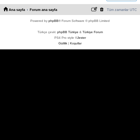
Ana sayfa
Forum ana sayfa
Tüm zamanlar
UTC
Powered by
phpBB
® Forum Software © phpBB Limited
Türkçe çeviri:
phpBB Türkiye
&
Türkiye Forum
PS4 Pro style ©
Jester
Gizlilik
|
Koşullar