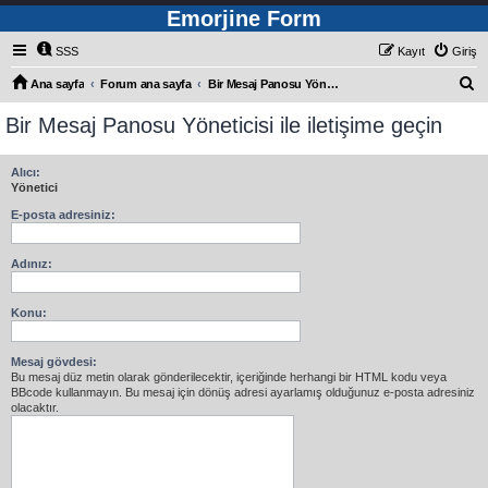
Emorjine Form
SSS
Kayıt
Giriş
A
Ana sayfa
Forum ana sayfa
Bir Mesaj Panosu Yöneticisi ile iletişime geçin
r
Bir Mesaj Panosu Yöneticisi ile iletişime geçin
a
Alıcı:
Yönetici
E-posta adresiniz:
Adınız:
Konu:
Mesaj gövdesi:
Bu mesaj düz metin olarak gönderilecektir, içeriğinde herhangi bir HTML kodu veya
BBcode kullanmayın. Bu mesaj için dönüş adresi ayarlamış olduğunuz e-posta adresiniz
olacaktır.