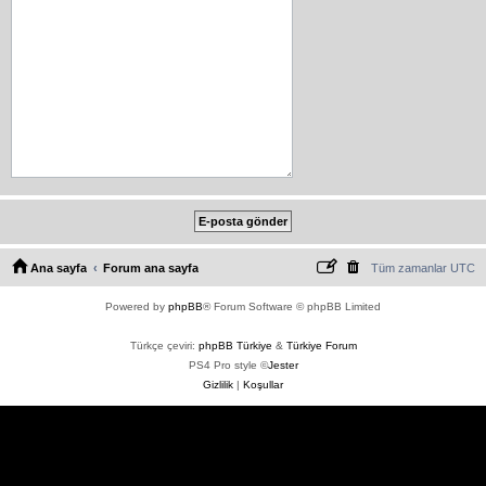
Ana sayfa
Forum ana sayfa
Tüm zamanlar
UTC
Powered by
phpBB
® Forum Software © phpBB Limited
Türkçe çeviri:
phpBB Türkiye
&
Türkiye Forum
PS4 Pro style ©
Jester
Gizlilik
|
Koşullar