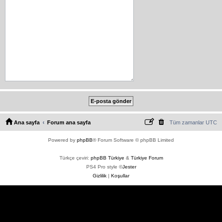
Ana sayfa
Forum ana sayfa
Tüm zamanlar
UTC
Powered by
phpBB
® Forum Software © phpBB Limited
Türkçe çeviri:
phpBB Türkiye
&
Türkiye Forum
PS4 Pro style ©
Jester
Gizlilik
|
Koşullar