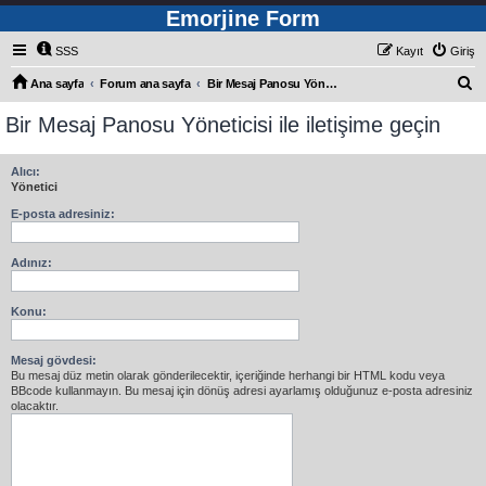
Emorjine Form
SSS
Kayıt
Giriş
A
Ana sayfa
Forum ana sayfa
Bir Mesaj Panosu Yöneticisi ile iletişime geçin
r
Bir Mesaj Panosu Yöneticisi ile iletişime geçin
a
Alıcı:
Yönetici
E-posta adresiniz:
Adınız:
Konu:
Mesaj gövdesi:
Bu mesaj düz metin olarak gönderilecektir, içeriğinde herhangi bir HTML kodu veya
BBcode kullanmayın. Bu mesaj için dönüş adresi ayarlamış olduğunuz e-posta adresiniz
olacaktır.