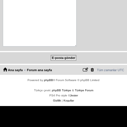
Ana sayfa
Forum ana sayfa
Tüm zamanlar
UTC
Powered by
phpBB
® Forum Software © phpBB Limited
Türkçe çeviri:
phpBB Türkiye
&
Türkiye Forum
PS4 Pro style ©
Jester
Gizlilik
|
Koşullar