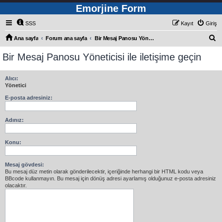
Emorjine Form
SSS
Kayıt
Giriş
A
Ana sayfa
Forum ana sayfa
Bir Mesaj Panosu Yöneticisi ile iletişime geçin
r
Bir Mesaj Panosu Yöneticisi ile iletişime geçin
a
Alıcı:
Yönetici
E-posta adresiniz:
Adınız:
Konu:
Mesaj gövdesi:
Bu mesaj düz metin olarak gönderilecektir, içeriğinde herhangi bir HTML kodu veya
BBcode kullanmayın. Bu mesaj için dönüş adresi ayarlamış olduğunuz e-posta adresiniz
olacaktır.