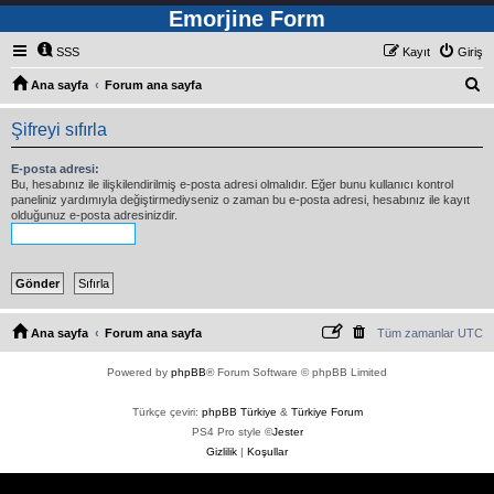
Emorjine Form
SSS
Kayıt
Giriş
A
Ana sayfa
Forum ana sayfa
r
Şifreyi sıfırla
a
E-posta adresi:
Bu, hesabınız ile ilişkilendirilmiş e-posta adresi olmalıdır. Eğer bunu kullanıcı kontrol
paneliniz yardımıyla değiştirmediyseniz o zaman bu e-posta adresi, hesabınız ile kayıt
olduğunuz e-posta adresinizdir.
Ana sayfa
Forum ana sayfa
Tüm zamanlar
UTC
Powered by
phpBB
® Forum Software © phpBB Limited
Türkçe çeviri:
phpBB Türkiye
&
Türkiye Forum
PS4 Pro style ©
Jester
Gizlilik
|
Koşullar