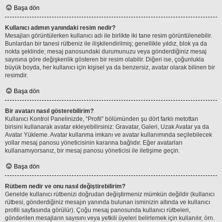
Başa dön
Kullanıcı adımın yanındaki resim nedir?
Mesajları görüntülerken kullanıcı adı ile birlikte iki tane resim görüntülenebilir.
Bunlardan bir tanesi rütbeniz ile ilişkilendirilmiş; genellikle yıldız, blok ya da
nokta şeklinde; mesaj panosundaki durumunuzu veya gönderdiğiniz mesaj
sayısına göre değişkenlik gösteren bir resim olabilir. Diğeri ise, çoğunlukla
büyük boyda, her kullanıcı için kişisel ya da benzersiz, avatar olarak bilinen bir
resimdir.
Başa dön
Bir avatarı nasıl gösterebilirim?
Kullanıcı Kontrol Panelinizde, “Profil” bölümünden şu dört farklı metottan
birisini kullanarak avatar ekleyebilirsiniz: Gravatar, Galeri, Uzak Avatar ya da
Avatar Yükleme. Avatar kullanma imkanı ve avatar kullanımında seçilebilecek
yollar mesaj panosu yöneticisinin kararına bağlıdır. Eğer avatarları
kullanamıyorsanız, bir mesaj panosu yöneticisi ile iletişime geçin.
Başa dön
Rütbem nedir ve onu nasıl değiştirebilirim?
Genelde kullanıcı rütbenizi doğrudan değiştirmeniz mümkün değildir (kullanıcı
rütbesi, gönderdiğiniz mesajın yanında bulunan isminizin altında ve kullanıcı
profili sayfasında görülür). Çoğu mesaj panosunda kullanıcı rütbeleri,
gönderilen mesajların sayısını veya yetkili üyeleri belirlemek için kullanılır, örn.