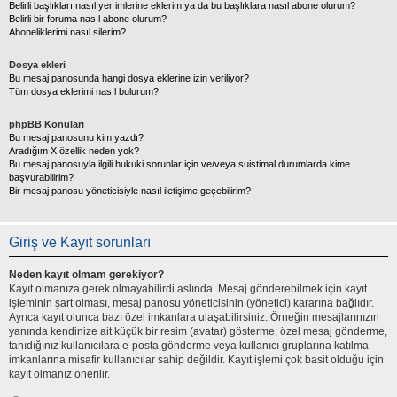
Belirli başlıkları nasıl yer imlerine eklerim ya da bu başlıklara nasıl abone olurum?
Belirli bir foruma nasıl abone olurum?
Aboneliklerimi nasıl silerim?
Dosya ekleri
Bu mesaj panosunda hangi dosya eklerine izin veriliyor?
Tüm dosya eklerimi nasıl bulurum?
phpBB Konuları
Bu mesaj panosunu kim yazdı?
Aradığım X özellik neden yok?
Bu mesaj panosuyla ilgili hukuki sorunlar için ve/veya suistimal durumlarda kime
başvurabilirim?
Bir mesaj panosu yöneticisiyle nasıl iletişime geçebilirim?
Giriş ve Kayıt sorunları
Neden kayıt olmam gerekiyor?
Kayıt olmanıza gerek olmayabilirdi aslında. Mesaj gönderebilmek için kayıt
işleminin şart olması, mesaj panosu yöneticisinin (yönetici) kararına bağlıdır.
Ayrıca kayıt olunca bazı özel imkanlara ulaşabilirsiniz. Örneğin mesajlarınızın
yanında kendinize ait küçük bir resim (avatar) gösterme, özel mesaj gönderme,
tanıdığınız kullanıcılara e-posta gönderme veya kullanıcı gruplarına katılma
imkanlarına misafir kullanıcılar sahip değildir. Kayıt işlemi çok basit olduğu için
kayıt olmanız önerilir.