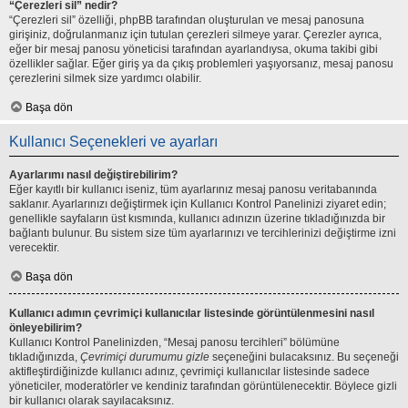
“Çerezleri sil” nedir?
“Çerezleri sil” özelliği, phpBB tarafından oluşturulan ve mesaj panosuna
girişiniz, doğrulanmanız için tutulan çerezleri silmeye yarar. Çerezler ayrıca,
eğer bir mesaj panosu yöneticisi tarafından ayarlandıysa, okuma takibi gibi
özellikler sağlar. Eğer giriş ya da çıkış problemleri yaşıyorsanız, mesaj panosu
çerezlerini silmek size yardımcı olabilir.
Başa dön
Kullanıcı Seçenekleri ve ayarları
Ayarlarımı nasıl değiştirebilirim?
Eğer kayıtlı bir kullanıcı iseniz, tüm ayarlarınız mesaj panosu veritabanında
saklanır. Ayarlarınızı değiştirmek için Kullanıcı Kontrol Panelinizi ziyaret edin;
genellikle sayfaların üst kısmında, kullanıcı adınızın üzerine tıkladığınızda bir
bağlantı bulunur. Bu sistem size tüm ayarlarınızı ve tercihlerinizi değiştirme izni
verecektir.
Başa dön
Kullanıcı adımın çevrimiçi kullanıcılar listesinde görüntülenmesini nasıl
önleyebilirim?
Kullanıcı Kontrol Panelinizden, “Mesaj panosu tercihleri” bölümüne
tıkladığınızda,
Çevrimiçi durumumu gizle
seçeneğini bulacaksınız. Bu seçeneği
aktifleştirdiğinizde kullanıcı adınız, çevrimiçi kullanıcılar listesinde sadece
yöneticiler, moderatörler ve kendiniz tarafından görüntülenecektir. Böylece gizli
bir kullanıcı olarak sayılacaksınız.