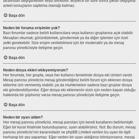
tarafından değiştirilebilir veya silinebilir. Böylece bir süre sonra şıkları değiştirip
anket sonuçlarını saptırma olanağı kalmaz.
Başa dön
Neden bir foruma erişimim yok?
Bazı forumlar sadece belirli kullanıcılara veya kullanıcı gruplarına açık olabilir.
Mesajları okumak, görüntülemek, göndermek ya da diğer işlemler için özel
yetki gerekebilir. Size erişim verilebilmesi için bir moderatör ya da mesaj
panosu yöneticisiyle iletişime geçin.
Başa dön
Neden dosya ekleri ekleyemiyorum?
Her forumda, her grupta, veya her kullanıcı temelinde dosya eki izinleri vardır.
Mesaj panosu yöneticisi mesaj gönderdiğiniz belirli forum için eklenen dosya
eklerine izin vermemiş olabilir, ya da muhtemelen sadece bazı gruplar dosya
eki gönderebiliyordur. Eğer dosya eki eklemenin sizin için neden kapalı olduğu
hakkında bir şüpheniz varsa mesaj panosu yöneticiyle iletişime geçin.
Başa dön
Neden bir uyarı aldım?
Her mesaj panosu yöneticisi, mesaj panoları için kendi kurallarını belirlemiştir.
Eğer bir kural ihlalinde bulunduysanız, uyarı alabilirsiniz. Not: Bu durum, mesaj
panosu yöneticisi’nin kararındadır ve phpBB Limited verilen bu uyarı ile ilgili
herhangi bir şey yapamaz. Eğer neden bir uyarı aldığınızı bilmiyorsanız, mesaj