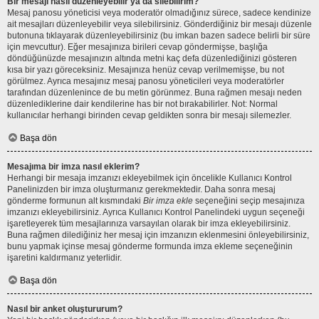
Bir mesajı nasıl düzenleyebilir ya da silebilirim?
Mesaj panosu yöneticisi veya moderatör olmadığınız sürece, sadece kendinize
ait mesajları düzenleyebilir veya silebilirsiniz. Gönderdiğiniz bir mesajı düzenle
butonuna tıklayarak düzenleyebilirsiniz (bu imkan bazen sadece belirli bir süre
için mevcuttur). Eğer mesajınıza birileri cevap göndermişse, başlığa
döndüğünüzde mesajınızın altında metni kaç defa düzenlediğinizi gösteren
kısa bir yazı göreceksiniz. Mesajınıza henüz cevap verilmemişse, bu not
görülmez. Ayrıca mesajınız mesaj panosu yöneticileri veya moderatörler
tarafından düzenlenince de bu metin görünmez. Buna rağmen mesajı neden
düzenlediklerine dair kendilerine has bir not bırakabilirler. Not: Normal
kullanıcılar herhangi birinden cevap geldikten sonra bir mesajı silemezler.
Başa dön
Mesajıma bir imza nasıl eklerim?
Herhangi bir mesaja imzanızı ekleyebilmek için öncelikle Kullanıcı Kontrol
Panelinizden bir imza oluşturmanız gerekmektedir. Daha sonra mesaj
gönderme formunun alt kısmındaki
Bir imza ekle
seçeneğini seçip mesajınıza
imzanızı ekleyebilirsiniz. Ayrıca Kullanıcı Kontrol Panelindeki uygun seçeneği
işaretleyerek tüm mesajlarınıza varsayılan olarak bir imza ekleyebilirsiniz.
Buna rağmen dilediğiniz her mesaj için imzanızın eklenmesini önleyebilirsiniz,
bunu yapmak içinse mesaj gönderme formunda imza ekleme seçeneğinin
işaretini kaldırmanız yeterlidir.
Başa dön
Nasıl bir anket oluştururum?