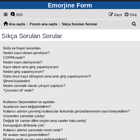
Emorjine Form
SSS
Kayıt
Giriş
A
Ana sayfa
Forum ana sayfa
Sıkça Sorulan Sorular
r
Sıkça Sorulan Sorular
a
Giriş ve Kayıt sorunları
Neden kayıt olmam gerekiyor?
COPPA nedir?
Neden kayıt olamıyorum?
Kayıt oldum ama giriş yapamıyorum!
Neden giriş yapamıyorum?
Daha önce kayıt olmuştum ama artık giriş yapamıyorum?!
Şifremi kaybettim!
Neden otomatik olarak çıkışım yapılıyor?
“Çerezleri sil” nedir?
Kullanıcı Seçenekleri ve ayarları
Ayarlarımı nasıl değiştirebilirim?
Kullanıcı adımın çevrimiçi kullanıcılar listesinde görüntülenmesini nasıl önleyebilirim?
Gösterilen zamanlar yanlış!
Değişik bir zaman dilimi seçtim ama saatler hala yanlış!
Konuştuğum dil listede yok!
Kullanıcı adımın yanındaki resim nedir?
Bir avatarı nasıl gösterebilirim?
Rütbem nedir ve onu nasıl değiştirebilirim?