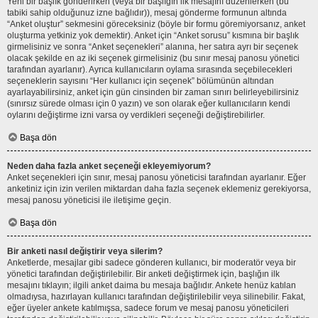
Yeni bir başlık gönderirken (veya bir başlığın ilk mesajını düzenlerken (bu
tabiki sahip olduğunuz izne bağlıdır)), mesaj gönderme formunun altında
“Anket oluştur” sekmesini göreceksiniz (böyle bir formu göremiyorsanız, anket
oluşturma yetkiniz yok demektir). Anket için “Anket sorusu” kısmına bir başlık
girmelisiniz ve sonra “Anket seçenekleri” alanına, her satıra ayrı bir seçenek
olacak şekilde en az iki seçenek girmelisiniz (bu sınır mesaj panosu yönetici
tarafından ayarlanır). Ayrıca kullanıcıların oylama sırasında seçebilecekleri
seçeneklerin sayısını “Her kullanıcı için seçenek” bölümünün altından
ayarlayabilirsiniz, anket için gün cinsinden bir zaman sınırı belirleyebilirsiniz
(sınırsız sürede olması için 0 yazın) ve son olarak eğer kullanıcıların kendi
oylarını değiştirme izni varsa oy verdikleri seçeneği değiştirebilirler.
Başa dön
Neden daha fazla anket seçeneği ekleyemiyorum?
Anket seçenekleri için sınır, mesaj panosu yöneticisi tarafından ayarlanır. Eğer
anketiniz için izin verilen miktardan daha fazla seçenek eklemeniz gerekiyorsa,
mesaj panosu yöneticisi ile iletişime geçin.
Başa dön
Bir anketi nasıl değiştirir veya silerim?
Anketlerde, mesajlar gibi sadece gönderen kullanıcı, bir moderatör veya bir
yönetici tarafından değiştirilebilir. Bir anketi değiştirmek için, başlığın ilk
mesajını tıklayın; ilgili anket daima bu mesaja bağlıdır. Ankete henüz katılan
olmadıysa, hazırlayan kullanıcı tarafından değiştirilebilir veya silinebilir. Fakat,
eğer üyeler ankete katılmışsa, sadece forum ve mesaj panosu yöneticileri