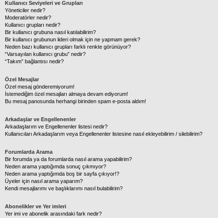
Kullanıcı Seviyeleri ve Grupları
Yöneticiler nedir?
Moderatörler nedir?
Kullanıcı grupları nedir?
Bir kullanıcı grubuna nasıl katılabilirim?
Bir kullanıcı grubunun lideri olmak için ne yapmam gerek?
Neden bazı kullanıcı grupları farklı renkte görünüyor?
“Varsayılan kullanıcı grubu” nedir?
“Takım” bağlantısı nedir?
Özel Mesajlar
Özel mesaj gönderemiyorum!
İstemediğim özel mesajları almaya devam ediyorum!
Bu mesaj panosunda herhangi birinden spam e-posta aldım!
Arkadaşlar ve Engellenenler
Arkadaşlarım ve Engellenenler listesi nedir?
Kullanıcıları Arkadaşlarım veya Engellenenler listesine nasıl ekleyebilirim / silebilirim?
Forumlarda Arama
Bir forumda ya da forumlarda nasıl arama yapabilirim?
Neden arama yaptığımda sonuç çıkmıyor?
Neden arama yaptığımda boş bir sayfa çıkıyor!?
Üyeler için nasıl arama yaparım?
Kendi mesajlarımı ve başlıklarımı nasıl bulabilirim?
Abonelikler ve Yer imleri
Yer imi ve abonelik arasındaki fark nedir?