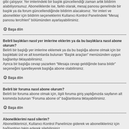
gibi çalışıyor. Yer imlerindeki bir başlık güncellendiği zaman artık bildirim
alabiliyorsunuz. Aboneliklerde ise, farklı olarak, mesaj panosu genelinde bir
başlık ya da forum güncellendiğinde bildirim alacaksınız. Yer imleri ve
abonelikler için bildirim seçeneklerini Kullanıcı Kontrol Panelindeki “Mesaj
panosu tercihleri” bölümünden ayarlayabilirsiniz.
Başa dön
Belirli başlıkları nasıl yer imlerine eklerim ya da bu başlıklara nasıl abone
olurum?
Belirli bir başlığı yer imlerine eklemek ya da bu başlığa abone olmak için bir
başlıktaki üst ve alt kısımlarda bulunan “Başlık araçları” menüsünden uygun
bağlantıyı tıklayabilirsiniz.
Ayrıca bir başlığa cevap yazarken “Mesaja cevap geldiğinde bana bildir”
seçeneğini işaretleyerek başlığa abone olabilirsiniz.
Başa dön
Belirli bir foruma nasıl abone olurum?
Belirli bir foruma abone olmak için, ilgili foruma giriş yaptığınızda sayfanın alt
kısmında bulunan “Foruma abone ol” bağlantısına tıklayabilirsiniz.
Başa dön
Aboneliklerimi nasıl silerim?
Aboneliklerinizi, Kullanıcı Kontrol Panelinize giderek ve abonelikleriniz için
bağlantıları takip ederek silebilirsiniz.