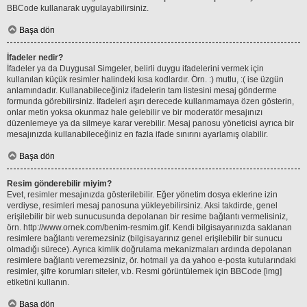
BBCode kullanarak uygulayabilirsiniz.
Başa dön
İfadeler nedir?
İfadeler ya da Duygusal Simgeler, belirli duygu ifadelerini vermek için
kullanılan küçük resimler halindeki kısa kodlardır. Örn. :) mutlu, :( ise üzgün
anlamındadır. Kullanabileceğiniz ifadelerin tam listesini mesaj gönderme
formunda görebilirsiniz. İfadeleri aşırı derecede kullanmamaya özen gösterin,
onlar metin yoksa okunmaz hale gelebilir ve bir moderatör mesajınızı
düzenlemeye ya da silmeye karar verebilir. Mesaj panosu yöneticisi ayrıca bir
mesajınızda kullanabileceğiniz en fazla ifade sınırını ayarlamış olabilir.
Başa dön
Resim gönderebilir miyim?
Evet, resimler mesajınızda gösterilebilir. Eğer yönetim dosya eklerine izin
verdiyse, resimleri mesaj panosuna yükleyebilirsiniz. Aksi takdirde, genel
erişilebilir bir web sunucusunda depolanan bir resime bağlantı vermelisiniz,
örn. http://www.ornek.com/benim-resmim.gif. Kendi bilgisayarınızda saklanan
resimlere bağlantı veremezsiniz (bilgisayarınız genel erişilebilir bir sunucu
olmadığı sürece). Ayrıca kimlik doğrulama mekanizmaları ardında depolanan
resimlere bağlantı veremezsiniz, ör. hotmail ya da yahoo e-posta kutularındaki
resimler, şifre korumları siteler, v.b. Resmi görüntülemek için BBCode [img]
etiketini kullanın.
Başa dön