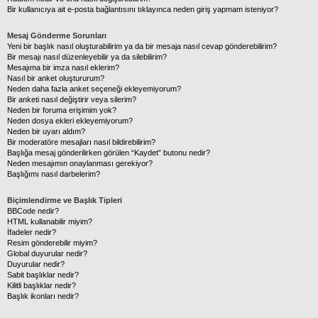
Bir kullanıcıya ait e-posta bağlantısını tıklayınca neden giriş yapmam isteniyor?
Mesaj Gönderme Sorunları
Yeni bir başlık nasıl oluşturabilirim ya da bir mesaja nasıl cevap gönderebilirim?
Bir mesajı nasıl düzenleyebilir ya da silebilirim?
Mesajıma bir imza nasıl eklerim?
Nasıl bir anket oluştururum?
Neden daha fazla anket seçeneği ekleyemiyorum?
Bir anketi nasıl değiştirir veya silerim?
Neden bir foruma erişimim yok?
Neden dosya ekleri ekleyemiyorum?
Neden bir uyarı aldım?
Bir moderatöre mesajları nasıl bildirebilirim?
Başlığa mesaj gönderilirken görülen “Kaydet” butonu nedir?
Neden mesajımın onaylanması gerekiyor?
Başlığımı nasıl darbelerim?
Biçimlendirme ve Başlık Tipleri
BBCode nedir?
HTML kullanabilir miyim?
İfadeler nedir?
Resim gönderebilir miyim?
Global duyurular nedir?
Duyurular nedir?
Sabit başlıklar nedir?
Kilitli başlıklar nedir?
Başlık ikonları nedir?