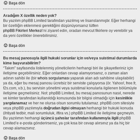
Başa dön
Aradığım X özellik neden yok?
Bu yazılım phpBB Limited tarafından yazılmış ve lisanslanmıştır. Eğer herhangi
bir özelliğin eklenmesi gerektiğini düşünüyorsanız lütfen
phpBB Fikirleri Merkezi
’ni ziyaret edin, oradan mevcut fikirlere oy verebilir ya
da yeni özellikler önerebilirsiniz.
Başa dön
Bu mesaj panosuyla ilgili hukuki sorunlar için ve/veya suistimal durumlarda
kime başvurabilirim?
“Takım” sayfasında listelenmiş yöneticilerin herhangi biri ile şikayetleriniz için
iletişime geçebilirsiniz. Eğer onlardan cevap alamıyorsanız, o zaman alan
adının sahibi ile (bir
whois sorgulaması
yaparak alan adı sahibine ulaşılabilir)
ya da, eğer bu mesaj panosu ücretsiz bir serviste çalışıyorsa (ör. Yahoo!, free.fr,
f2s.com, v.b.), bu servisin yönetimi veya suistimal konularla ilgilenen bölümüyle
iletişime geçmelisiniz. Not: phpBB Limited, bu mesaj panosunun nasıl, nerede
ve kimler tarafından kullanıldığı konusunda bir bilgisi olmadığı için
kesinlikle
yargılanamaz
ve her ne olursa olsun sorumlu tutulamaz. phpBB.com sitesiyle
veya phpBB yazılımıyla
doğrudan ilgisi olmayan
herhangi bir hukuki konuda
(ihtiyati tedbir, mali sorumluluk, iftira vs.) phpBB Limited ile iletişime geçmeyin.
Bu yazılımın herhangi
üçüncü şahıslar tarafından kullanımıyla ilgili
phpBB
Limited’e e-posta gönderirseniz, ya çok kısa bir cevap alırsınız ya da hiç bir
cevap alamazsınız.
Başa dön