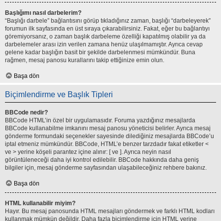
Başlığımı nasıl darbelerim?
“Başlığı darbele” bağlantısını görüp tıkladığınız zaman, başlığı “darbeleyerek”
forumun ilk sayfasında en üst sıraya çıkarabilirsiniz. Fakat, eğer bu bağlantıyı
göremiyorsanız, o zaman başlık darbeleme özelliği kapatılmış olabilir ya da
darbelemeler arası izin verilen zamana henüz ulaşılmamıştır. Ayrıca cevap
gelene kadar başlığın basit bir şekilde darbelenmesi mümkündür. Buna
rağmen, mesaj panosu kurallarını takip ettiğinize emin olun.
Başa dön
Biçimlendirme ve Başlık Tipleri
BBCode nedir?
BBCode HTML’in özel bir uygulamasıdır. Foruma yazdığınız mesajlarda
BBCode kullanabilme imkanını mesaj panosu yöneticisi belirler. Ayrıca mesaj
gönderme formundaki seçenekler sayesinde dilediğiniz mesajlarda BBCode’u
iptal etmeniz mümkündür. BBCode, HTML’e benzer tarzdadır fakat etiketler <
ve > yerine köşeli parantez içine alınır: [ ve ]. Ayrıca neyin nasıl
görüntüleneceği daha iyi kontrol edilebilir. BBCode hakkında daha geniş
bilgiler için, mesaj gönderme sayfasından ulaşabileceğiniz rehbere bakınız.
Başa dön
HTML kullanabilir miyim?
Hayır. Bu mesaj panosunda HTML mesajları göndermek ve farklı HTML kodları
kullanmak mümkün değildir. Daha fazla biçimlendirme için HTML yerine