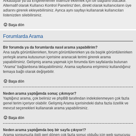
Arkadaşlar ya da Engellenenler listenize eklemek için bir bağlantı olacaktır.
Alternatif olarak Kullanıcı Kontrol Paneliniz’den, direkt olarak kullanıcıların üye
adlarını girerek ekleyebilirsiniz. Ayrıca aynı sayfayı kullanarak kullanıcıları
listenizden silebilirsiniz.
Başa dön
Forumlarda Arama
Bir forumda ya da forumlarda nasıl arama yapabilirim?
Ana sayfa görüntülenirken, forum görüntülenirken ya da başlık görüntülenirken
yerleşik arama kutusunun içerisine aranacak terimi girerek arama
yapabilirsiniz. Gelişmiş arama yapmak için forumda tüm sayfalarda bulunan
“Arama” bağlantısına tıklayabilirsiniz. Arama sayfasına erişiminiz kullandığınız
temaya bağlı olarak değişebilir.
Başa dön
Neden arama yaptığımda sonuç çıkmıyor?
Yaptığınız arama, çok belirsiz ve phpBB tarafından indekslenmeyen çok fazla
genel terim içeriyor olabilir. Gelişmiş Arama içerisindeki daha fazla özellik ve
mevcut seçenekleri kullanarak arama yapabilirsiniz.
Başa dön
Neden arama yaptığımda boş bir sayfa çıkıyor!?
Arama sorgunuzla ilgili geri dönen çok fazla sonuç olduğu için web sunucusu