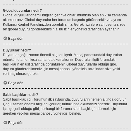
Global duyurular nedir?
Global duyurular önemli bilgiler içerir ve onları mümkün olan en kısa zamanda
okumalısınız. Global duyurular her forumun başında görünecektir ve ayrıca
Kullanıcı Kontrol Panelinizden görebilirsiniz. Gerekli izinlere sahipseniz sizde
bir global duyuru gönderebilirsiniz, bu izinler yönetici tarafından ayarlanır.
Başa dön
Duyurular nedir?
Duyurular çoğu zaman önemli bilgileri içerir. Mesaj panosundaki duyuruları
mümkün olan en kısa zamanda okumalısınız. Duyurular, ilgili forumdaki
başlıkların en üst tarafında görüntülenir. Global duyurularda olduğu gibi,
duyuru gönderebilmeniz için mesaj panosu yöneticisi tarafından size yetki
verilmiş olması gerekir.
Başa dön
Sabit başlıklar nedir?
Sabit başlıklar, ilgili forumun ilk sayfasında, duyuruların hemen altında görülür.
Çoğu zaman önemli bilgileri içerirler, mümkünse okumanızı öneririz. Duyurular
için geçerli olduğu gibi, herhangi bir foruma sabit başlık göndermek için
gereken yetkileri mesaj panosu yöneticisi belirler.
Başa dön