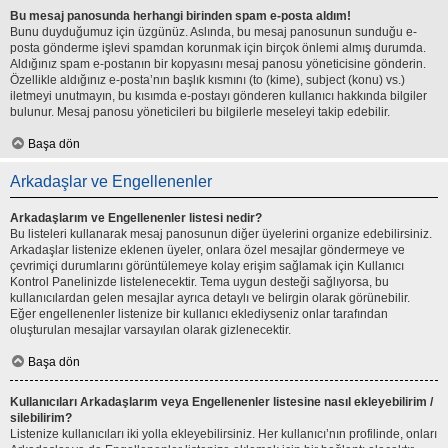
Bu mesaj panosunda herhangi birinden spam e-posta aldım!
Bunu duyduğumuz için üzgünüz. Aslında, bu mesaj panosunun sunduğu e-
posta gönderme işlevi spamdan korunmak için birçok önlemi almış durumda.
Aldığınız spam e-postanın bir kopyasını mesaj panosu yöneticisine gönderin.
Özellikle aldığınız e-posta’nın başlık kısmını (to (kime), subject (konu) vs.)
iletmeyi unutmayın, bu kısımda e-postayı gönderen kullanıcı hakkında bilgiler
bulunur. Mesaj panosu yöneticileri bu bilgilerle meseleyi takip edebilir.
Başa dön
Arkadaşlar ve Engellenenler
Arkadaşlarım ve Engellenenler listesi nedir?
Bu listeleri kullanarak mesaj panosunun diğer üyelerini organize edebilirsiniz.
Arkadaşlar listenize eklenen üyeler, onlara özel mesajlar göndermeye ve
çevrimiçi durumlarını görüntülemeye kolay erişim sağlamak için Kullanıcı
Kontrol Panelinizde listelenecektir. Tema uygun desteği sağlıyorsa, bu
kullanıcılardan gelen mesajlar ayrıca detaylı ve belirgin olarak görünebilir.
Eğer engellenenler listenize bir kullanıcı eklediyseniz onlar tarafından
oluşturulan mesajlar varsayılan olarak gizlenecektir.
Başa dön
Kullanıcıları Arkadaşlarım veya Engellenenler listesine nasıl ekleyebilirim /
silebilirim?
Listenize kullanıcıları iki yolla ekleyebilirsiniz. Her kullanıcı’nın profilinde, onları