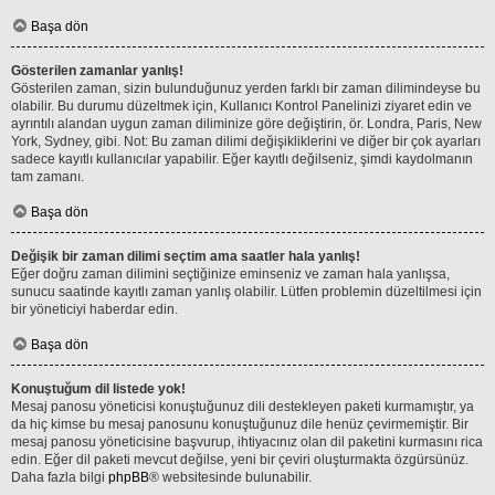
Başa dön
Gösterilen zamanlar yanlış!
Gösterilen zaman, sizin bulunduğunuz yerden farklı bir zaman dilimindeyse bu
olabilir. Bu durumu düzeltmek için, Kullanıcı Kontrol Panelinizi ziyaret edin ve
ayrıntılı alandan uygun zaman diliminize göre değiştirin, ör. Londra, Paris, New
York, Sydney, gibi. Not: Bu zaman dilimi değişikliklerini ve diğer bir çok ayarları
sadece kayıtlı kullanıcılar yapabilir. Eğer kayıtlı değilseniz, şimdi kaydolmanın
tam zamanı.
Başa dön
Değişik bir zaman dilimi seçtim ama saatler hala yanlış!
Eğer doğru zaman dilimini seçtiğinize eminseniz ve zaman hala yanlışsa,
sunucu saatinde kayıtlı zaman yanlış olabilir. Lütfen problemin düzeltilmesi için
bir yöneticiyi haberdar edin.
Başa dön
Konuştuğum dil listede yok!
Mesaj panosu yöneticisi konuştuğunuz dili destekleyen paketi kurmamıştır, ya
da hiç kimse bu mesaj panosunu konuştuğunuz dile henüz çevirmemiştir. Bir
mesaj panosu yöneticisine başvurup, ihtiyacınız olan dil paketini kurmasını rica
edin. Eğer dil paketi mevcut değilse, yeni bir çeviri oluşturmakta özgürsünüz.
Daha fazla bilgi
phpBB
® websitesinde bulunabilir.