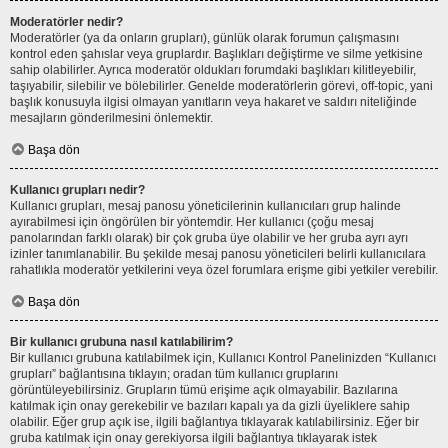
Moderatörler nedir?
Moderatörler (ya da onların grupları), günlük olarak forumun çalışmasını
kontrol eden şahıslar veya gruplardır. Başlıkları değiştirme ve silme yetkisine
sahip olabilirler. Ayrıca moderatör oldukları forumdaki başlıkları kilitleyebilir,
taşıyabilir, silebilir ve bölebilirler. Genelde moderatörlerin görevi, off-topic, yani
başlık konusuyla ilgisi olmayan yanıtların veya hakaret ve saldırı niteliğinde
mesajların gönderilmesini önlemektir.
Başa dön
Kullanıcı grupları nedir?
Kullanıcı grupları, mesaj panosu yöneticilerinin kullanıcıları grup halinde
ayırabilmesi için öngörülen bir yöntemdir. Her kullanıcı (çoğu mesaj
panolarından farklı olarak) bir çok gruba üye olabilir ve her gruba ayrı ayrı
izinler tanımlanabilir. Bu şekilde mesaj panosu yöneticileri belirli kullanıcılara
rahatlıkla moderatör yetkilerini veya özel forumlara erişme gibi yetkiler verebilir.
Başa dön
Bir kullanıcı grubuna nasıl katılabilirim?
Bir kullanıcı grubuna katılabilmek için, Kullanıcı Kontrol Panelinizden “Kullanıcı
grupları” bağlantısına tıklayın; oradan tüm kullanıcı gruplarını
görüntüleyebilirsiniz. Grupların tümü erişime açık olmayabilir. Bazılarına
katılmak için onay gerekebilir ve bazıları kapalı ya da gizli üyeliklere sahip
olabilir. Eğer grup açık ise, ilgili bağlantıya tıklayarak katılabilirsiniz. Eğer bir
gruba katılmak için onay gerekiyorsa ilgili bağlantıya tıklayarak istek