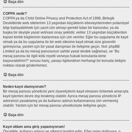
Başa dön
COPPA nedir?
COPPA ya da Child Online Privacy and Protection Act of 1998, Birleşik
Devletlerde web sitelerinin 13 yaşından küçüklerin ebeveynlerinden potansiyel
bilgi toplayabilmek için yazılı izin almayı gerekli tutan bir kanundur, ya da
başka bir deyişle yasal veli/vasi onay şeklidir, veliler 13 yaşından küçüklerden
kişisel kimlik bilgilerinin toplanması için izin verirler. Eğer bu uygulama ile kayıt
olmak ya da bu uygulama ile bir web sitesine kayıt olmak size güvenilir
gelmiyorsa, yardım için bir yasal danışman ile iletişime geçin. Not: phpBB
Limited ya da bu mesaj panosunun sahibi yasal destek sağlamaz, ve “Bu
mesaj panosu ile ilgili kötü niyetli ve/veya hukuki konularda kime
başvurabilirim?” sorusu hariç, yasayı ilgilendiren herhangi bir konuda iletişim
noktası olarak gösterilemez.
Başa dön
Neden kayıt olamıyorum?
Bir mesaj panosu yöneticisi yeni ziyaretçilerin kayıt olmasını önlemek amacıyla
kayıt işlemini devre dışı bırakmış olabilir. Ayrıca mesaj panosu yöneticisi IP
adresinizi yasaklamış ya da kullanıcı adınızı kullanmanıza izin vermemiş
olabilir. Yardım için bir mesaj panosu yöneticisiyle iletişime geçin.
Başa dön
Kayıt oldum ama giriş yapamıyorum!
Öncelikle, kullanıcı adınızı ve şifrenizi kontrol edin. Eğer onlar doğruysa, o