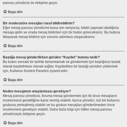
panosu yöneticisi ile iletişime geçin.
Başa dön
Bir moderatöre mesajları nasıl bildirebilirim?
Eğer mesaj panosu yöneticimi buna izin veriyorsa, bildiri yapmak istediğiniz
mesaja gidin ve orada mesaj bildirileri için bir buton göreceksiniz. Bu butona
tıklayarak mesaj bildirisi için zorunlu adımlara ulaşacaksınız.
Başa dön
Başlığa mesaj gönderilirken görülen “Kaydet” butonu nedir?
Bu buton sonraki bir tarihte tamamlamak ve göndermek için başlığınızı taslak
olarak kaydetmeye olanak sağlar. Kaydedilen bir taslağı yeniden yüklemek
için, Kullanıcı Kontrol Panelini ziyaret edin.
Başa dön
Neden mesajımın onaylanması gerekiyor?
Mesaj panosu yöneticisi, foruma mesaj göndermek için ilk önce mesajların
incelenmesi gerektiğine karar vermiş olabilir. Ayrıca yönetici, sizi bir kullanıcı
grubuna yerleştirmiş olabilir ve bu grubun mesajları gönderilmeden önce
incelenmesi gerekiyor olabilir. Daha fazla bilgi için lütfen mesaj panosu
yöneticisiyle iletişime geçin.
Başa dön