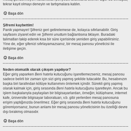
tekrar kayıt olmayı deneyin ve tartışmalara katılın.
Başa dön
Şifremi kaybettim!
Panik yapmayın! Şifreniz geri getirelemese de, kolayca sıfırlanabilir. Giriş
sayfasını ziyaret edin ve
Şifremi unuttum
bağlantısına tıklayın. Buradaki
talimatları takip ederek kısa bir süre içerisinde yeniden giriş yapabilirsiniz.
Yine de, eğer şifenizi sıfırlayamazsanız, bir mesaj panosu yöneticisi ile
iletişime geçin.
Başa dön
Neden otomatik olarak çıkışım yapılıyor?
Eğer giriş yaparken
Beni hatırla
kutucuğunu işaretlemezseniz, mesaj panosu
sadece belirli bir zaman için sizi giriş yapmış şekilde tutacaktır. Bu, hesabınızın
başka biri tarafından kötüye kullanımını önlemek içindir. Sürekli giriş yapmış
olarak kalmak için, giriş sırasında
Beni hatırla
kutucuğunu işaretleyin. Ancak bu
işlem başkalarıyla paylaşılan bir bilgisayarlardan, örneğin; kütüphane, internet
kafe, üniversite bilgisayar laboratuarı, v.b. gibi yerlerden mesaj panosuna
erişim yaptığınızda önerilmez. Eğer giriş sırasında
Beni hatırla
kutucuğunu
göremiyorsanız, bunun anlamı bir mesaj panosu yöneticisinin bu özelliği devre
dışı bırakmış olmasıdır.
Başa dön