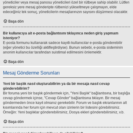
yöneticiler veya mesaj panosu yöneticileri özel bir rütbeye sahip olabilir. Lütfen
gereksiz yere mesaj gönderipte rütbenizi yükseltmeye çalışmayın, elde
edeceğiniz tek sonuç, yöneticilerin mesajlarınızın sayısını düşürmesi olacaktır.
Başa dön
Bir kullanıcıya ait e-posta bağlantısını tıklayınca neden giriş yapmam
isteniyor?
E-posta formunu kullanarak sadece kayıtlı kullanıcılar e-posta gönderebilir
(eğer yönetici bu özelliği aktifleştirdiyse). Bunun sebebi, e-posta sisteminin
anonim kullanıcılar tarafından suistimal edilmesini önlemektir.
Başa dön
Mesaj Gönderme Sorunları
Yeni bir başlık nasıl oluşturabilirim ya da bir mesaja nasıl cevap
gönderebilirim?
Bir foruma yeni bir başlık göndermek için, "Yeni Başlık" bağlantısına, bir başlığa
cevap göndermek içinse, "Cevap Gönder" bağlantısına tıklayın. Bir mesaj
göndermeden önce kayıt olmanız gerekebilir. Forum ve başlık ekranlarının alt
kısımlarında her forum için mevcut olan izinlerin bir listesini görebilirsiniz.
Örneğin: Yeni başlıklar gönderebilirsiniz, Dosya ekleri gönderebilirsiniz, v.b.
Başa dön