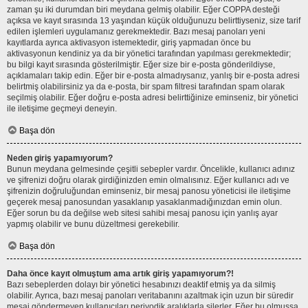
zaman şu iki durumdan biri meydana gelmiş olabilir. Eğer COPPA desteği
açıksa ve kayıt sırasında 13 yaşından küçük olduğunuzu belirttiyseniz, size tarif
edilen işlemleri uygulamanız gerekmektedir. Bazı mesaj panoları yeni
kayıtlarda ayrıca aktivasyon istemektedir, giriş yapmadan önce bu
aktivasyonun kendiniz ya da bir yönetici tarafından yapılması gerekmektedir;
bu bilgi kayıt sırasında gösterilmiştir. Eğer size bir e-posta gönderildiyse,
açıklamaları takip edin. Eğer bir e-posta almadıysanız, yanlış bir e-posta adresi
belirtmiş olabilirsiniz ya da e-posta, bir spam filtresi tarafından spam olarak
seçilmiş olabilir. Eğer doğru e-posta adresi belirttiğinize eminseniz, bir yönetici
ile iletişime geçmeyi deneyin.
Başa dön
Neden giriş yapamıyorum?
Bunun meydana gelmesinde çeşitli sebepler vardır. Öncelikle, kullanıcı adınız
ve şifrenizi doğru olarak girdiğinizden emin olmalısınız. Eğer kullanıcı adı ve
şifrenizin doğruluğundan eminseniz, bir mesaj panosu yöneticisi ile iletişime
geçerek mesaj panosundan yasaklanıp yasaklanmadığınızdan emin olun.
Eğer sorun bu da değilse web sitesi sahibi mesaj panosu için yanlış ayar
yapmış olabilir ve bunu düzeltmesi gerekebilir.
Başa dön
Daha önce kayıt olmuştum ama artık giriş yapamıyorum?!
Bazı sebeplerden dolayı bir yönetici hesabınızı deaktif etmiş ya da silmiş
olabilir. Ayrıca, bazı mesaj panoları veritabanını azaltmak için uzun bir süredir
mesaj göndermeyen kullanıcıları periyodik aralıklarla silerler. Eğer bu olmuşsa,