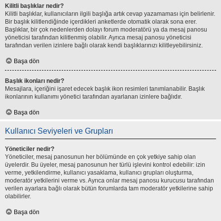
Kilitli başlıklar nedir?
Kilitli başlıklar, kullanıcıların ilgili başlığa artık cevap yazamaması için belirlenir.
Bir başlık kilitlendiğinde içerdikleri anketlerde otomatik olarak sona erer.
Başlıklar, bir çok nedenlerden dolayı forum moderatörü ya da mesaj panosu
yöneticisi tarafından kilitlenmiş olabilir. Ayrıca mesaj panosu yöneticisi
tarafından verilen izinlere bağlı olarak kendi başlıklarınızı kilitleyebilirsiniz.
Başa dön
Başlık ikonları nedir?
Mesajlara, içeriğini işaret edecek başlık ikon resimleri tanımlanabilir. Başlık
ikonlarının kullanımı yönetici tarafından ayarlanan izinlere bağlıdır.
Başa dön
Kullanıcı Seviyeleri ve Grupları
Yöneticiler nedir?
Yöneticiler, mesaj panosunun her bölümünde en çok yetkiye sahip olan
üyelerdir. Bu üyeler, mesaj panosunun her türlü işlevini kontrol edebilir: izin
verme, yetkilendirme, kullanıcı yasaklama, kullanıcı grupları oluşturma,
moderatör yetkilerini verme vs. Ayrıca onlar mesaj panosu kurucusu tarafından
verilen ayarlara bağlı olarak bütün forumlarda tam moderatör yetkilerine sahip
olabilirler.
Başa dön