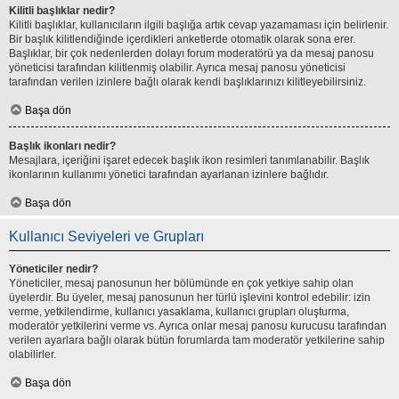
Kilitli başlıklar nedir?
Kilitli başlıklar, kullanıcıların ilgili başlığa artık cevap yazamaması için belirlenir.
Bir başlık kilitlendiğinde içerdikleri anketlerde otomatik olarak sona erer.
Başlıklar, bir çok nedenlerden dolayı forum moderatörü ya da mesaj panosu
yöneticisi tarafından kilitlenmiş olabilir. Ayrıca mesaj panosu yöneticisi
tarafından verilen izinlere bağlı olarak kendi başlıklarınızı kilitleyebilirsiniz.
Başa dön
Başlık ikonları nedir?
Mesajlara, içeriğini işaret edecek başlık ikon resimleri tanımlanabilir. Başlık
ikonlarının kullanımı yönetici tarafından ayarlanan izinlere bağlıdır.
Başa dön
Kullanıcı Seviyeleri ve Grupları
Yöneticiler nedir?
Yöneticiler, mesaj panosunun her bölümünde en çok yetkiye sahip olan
üyelerdir. Bu üyeler, mesaj panosunun her türlü işlevini kontrol edebilir: izin
verme, yetkilendirme, kullanıcı yasaklama, kullanıcı grupları oluşturma,
moderatör yetkilerini verme vs. Ayrıca onlar mesaj panosu kurucusu tarafından
verilen ayarlara bağlı olarak bütün forumlarda tam moderatör yetkilerine sahip
olabilirler.
Başa dön