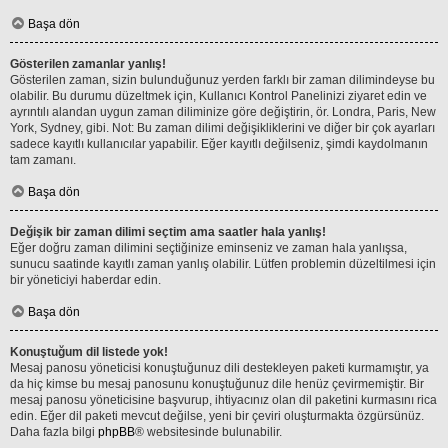
Başa dön
Gösterilen zamanlar yanlış!
Gösterilen zaman, sizin bulunduğunuz yerden farklı bir zaman dilimindeyse bu
olabilir. Bu durumu düzeltmek için, Kullanıcı Kontrol Panelinizi ziyaret edin ve
ayrıntılı alandan uygun zaman diliminize göre değiştirin, ör. Londra, Paris, New
York, Sydney, gibi. Not: Bu zaman dilimi değişikliklerini ve diğer bir çok ayarları
sadece kayıtlı kullanıcılar yapabilir. Eğer kayıtlı değilseniz, şimdi kaydolmanın
tam zamanı.
Başa dön
Değişik bir zaman dilimi seçtim ama saatler hala yanlış!
Eğer doğru zaman dilimini seçtiğinize eminseniz ve zaman hala yanlışsa,
sunucu saatinde kayıtlı zaman yanlış olabilir. Lütfen problemin düzeltilmesi için
bir yöneticiyi haberdar edin.
Başa dön
Konuştuğum dil listede yok!
Mesaj panosu yöneticisi konuştuğunuz dili destekleyen paketi kurmamıştır, ya
da hiç kimse bu mesaj panosunu konuştuğunuz dile henüz çevirmemiştir. Bir
mesaj panosu yöneticisine başvurup, ihtiyacınız olan dil paketini kurmasını rica
edin. Eğer dil paketi mevcut değilse, yeni bir çeviri oluşturmakta özgürsünüz.
Daha fazla bilgi
phpBB
® websitesinde bulunabilir.