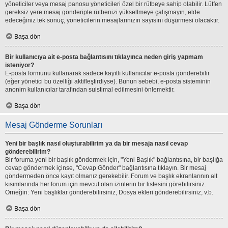
yöneticiler veya mesaj panosu yöneticileri özel bir rütbeye sahip olabilir. Lütfen
gereksiz yere mesaj gönderipte rütbenizi yükseltmeye çalışmayın, elde
edeceğiniz tek sonuç, yöneticilerin mesajlarınızın sayısını düşürmesi olacaktır.
Başa dön
Bir kullanıcıya ait e-posta bağlantısını tıklayınca neden giriş yapmam
isteniyor?
E-posta formunu kullanarak sadece kayıtlı kullanıcılar e-posta gönderebilir
(eğer yönetici bu özelliği aktifleştirdiyse). Bunun sebebi, e-posta sisteminin
anonim kullanıcılar tarafından suistimal edilmesini önlemektir.
Başa dön
Mesaj Gönderme Sorunları
Yeni bir başlık nasıl oluşturabilirim ya da bir mesaja nasıl cevap
gönderebilirim?
Bir foruma yeni bir başlık göndermek için, "Yeni Başlık" bağlantısına, bir başlığa
cevap göndermek içinse, "Cevap Gönder" bağlantısına tıklayın. Bir mesaj
göndermeden önce kayıt olmanız gerekebilir. Forum ve başlık ekranlarının alt
kısımlarında her forum için mevcut olan izinlerin bir listesini görebilirsiniz.
Örneğin: Yeni başlıklar gönderebilirsiniz, Dosya ekleri gönderebilirsiniz, v.b.
Başa dön