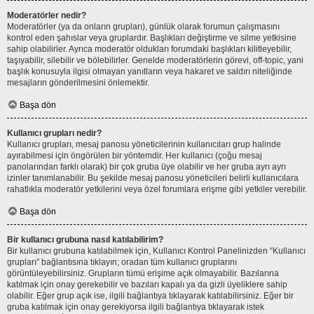
Moderatörler nedir?
Moderatörler (ya da onların grupları), günlük olarak forumun çalışmasını
kontrol eden şahıslar veya gruplardır. Başlıkları değiştirme ve silme yetkisine
sahip olabilirler. Ayrıca moderatör oldukları forumdaki başlıkları kilitleyebilir,
taşıyabilir, silebilir ve bölebilirler. Genelde moderatörlerin görevi, off-topic, yani
başlık konusuyla ilgisi olmayan yanıtların veya hakaret ve saldırı niteliğinde
mesajların gönderilmesini önlemektir.
Başa dön
Kullanıcı grupları nedir?
Kullanıcı grupları, mesaj panosu yöneticilerinin kullanıcıları grup halinde
ayırabilmesi için öngörülen bir yöntemdir. Her kullanıcı (çoğu mesaj
panolarından farklı olarak) bir çok gruba üye olabilir ve her gruba ayrı ayrı
izinler tanımlanabilir. Bu şekilde mesaj panosu yöneticileri belirli kullanıcılara
rahatlıkla moderatör yetkilerini veya özel forumlara erişme gibi yetkiler verebilir.
Başa dön
Bir kullanıcı grubuna nasıl katılabilirim?
Bir kullanıcı grubuna katılabilmek için, Kullanıcı Kontrol Panelinizden “Kullanıcı
grupları” bağlantısına tıklayın; oradan tüm kullanıcı gruplarını
görüntüleyebilirsiniz. Grupların tümü erişime açık olmayabilir. Bazılarına
katılmak için onay gerekebilir ve bazıları kapalı ya da gizli üyeliklere sahip
olabilir. Eğer grup açık ise, ilgili bağlantıya tıklayarak katılabilirsiniz. Eğer bir
gruba katılmak için onay gerekiyorsa ilgili bağlantıya tıklayarak istek