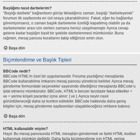
Başlığımı nasıl darbelerim?
“Başlığı darbele” bağlantısını görüp tıkladığınız zaman, başlığı “darbeleyerek”
forumun ilk sayfasında en üst sıraya çıkarabilirsiniz. Fakat, eğer bu bağlantıyı
göremiyorsanız, o zaman başlık darbeleme özelliği kapatılmış olabilir ya da
darbelemeler arası izin verilen zamana henüz ulaşılmamıştır. Ayrıca cevap
gelene kadar başlığın basit bir şekilde darbelenmesi mümkündür. Buna
rağmen, mesaj panosu kurallarını takip ettiğinize emin olun.
Başa dön
Biçimlendirme ve Başlık Tipleri
BBCode nedir?
BBCode HTML’in özel bir uygulamasıdır. Foruma yazdığınız mesajlarda
BBCode kullanabilme imkanını mesaj panosu yöneticisi belirler. Ayrıca mesaj
gönderme formundaki seçenekler sayesinde dilediğiniz mesajlarda BBCode’u
iptal etmeniz mümkündür. BBCode, HTML’e benzer tarzdadır fakat etiketler <
ve > yerine köşeli parantez içine alınır: [ ve ]. Ayrıca neyin nasıl
görüntüleneceği daha iyi kontrol edilebilir. BBCode hakkında daha geniş
bilgiler için, mesaj gönderme sayfasından ulaşabileceğiniz rehbere bakınız.
Başa dön
HTML kullanabilir miyim?
Hayır. Bu mesaj panosunda HTML mesajları göndermek ve farklı HTML kodları
kullanmak mümkün değildir. Daha fazla biçimlendirme için HTML yerine