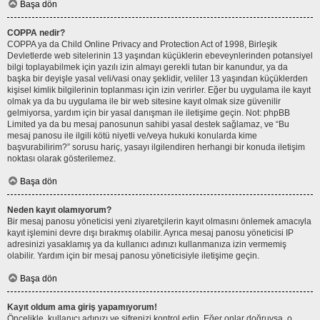
Başa dön
COPPA nedir?
COPPA ya da Child Online Privacy and Protection Act of 1998, Birleşik
Devletlerde web sitelerinin 13 yaşından küçüklerin ebeveynlerinden potansiyel
bilgi toplayabilmek için yazılı izin almayı gerekli tutan bir kanundur, ya da
başka bir deyişle yasal veli/vasi onay şeklidir, veliler 13 yaşından küçüklerden
kişisel kimlik bilgilerinin toplanması için izin verirler. Eğer bu uygulama ile kayıt
olmak ya da bu uygulama ile bir web sitesine kayıt olmak size güvenilir
gelmiyorsa, yardım için bir yasal danışman ile iletişime geçin. Not: phpBB
Limited ya da bu mesaj panosunun sahibi yasal destek sağlamaz, ve “Bu
mesaj panosu ile ilgili kötü niyetli ve/veya hukuki konularda kime
başvurabilirim?” sorusu hariç, yasayı ilgilendiren herhangi bir konuda iletişim
noktası olarak gösterilemez.
Başa dön
Neden kayıt olamıyorum?
Bir mesaj panosu yöneticisi yeni ziyaretçilerin kayıt olmasını önlemek amacıyla
kayıt işlemini devre dışı bırakmış olabilir. Ayrıca mesaj panosu yöneticisi IP
adresinizi yasaklamış ya da kullanıcı adınızı kullanmanıza izin vermemiş
olabilir. Yardım için bir mesaj panosu yöneticisiyle iletişime geçin.
Başa dön
Kayıt oldum ama giriş yapamıyorum!
Öncelikle, kullanıcı adınızı ve şifrenizi kontrol edin. Eğer onlar doğruysa, o