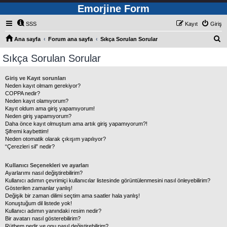
Emorjine Form
SSS
Kayıt
Giriş
A
Ana sayfa
Forum ana sayfa
Sıkça Sorulan Sorular
r
Sıkça Sorulan Sorular
a
Giriş ve Kayıt sorunları
Neden kayıt olmam gerekiyor?
COPPA nedir?
Neden kayıt olamıyorum?
Kayıt oldum ama giriş yapamıyorum!
Neden giriş yapamıyorum?
Daha önce kayıt olmuştum ama artık giriş yapamıyorum?!
Şifremi kaybettim!
Neden otomatik olarak çıkışım yapılıyor?
“Çerezleri sil” nedir?
Kullanıcı Seçenekleri ve ayarları
Ayarlarımı nasıl değiştirebilirim?
Kullanıcı adımın çevrimiçi kullanıcılar listesinde görüntülenmesini nasıl önleyebilirim?
Gösterilen zamanlar yanlış!
Değişik bir zaman dilimi seçtim ama saatler hala yanlış!
Konuştuğum dil listede yok!
Kullanıcı adımın yanındaki resim nedir?
Bir avatarı nasıl gösterebilirim?
Rütbem nedir ve onu nasıl değiştirebilirim?