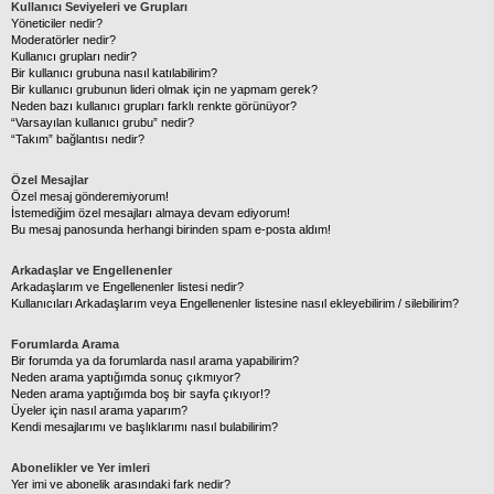
Kullanıcı Seviyeleri ve Grupları
Yöneticiler nedir?
Moderatörler nedir?
Kullanıcı grupları nedir?
Bir kullanıcı grubuna nasıl katılabilirim?
Bir kullanıcı grubunun lideri olmak için ne yapmam gerek?
Neden bazı kullanıcı grupları farklı renkte görünüyor?
“Varsayılan kullanıcı grubu” nedir?
“Takım” bağlantısı nedir?
Özel Mesajlar
Özel mesaj gönderemiyorum!
İstemediğim özel mesajları almaya devam ediyorum!
Bu mesaj panosunda herhangi birinden spam e-posta aldım!
Arkadaşlar ve Engellenenler
Arkadaşlarım ve Engellenenler listesi nedir?
Kullanıcıları Arkadaşlarım veya Engellenenler listesine nasıl ekleyebilirim / silebilirim?
Forumlarda Arama
Bir forumda ya da forumlarda nasıl arama yapabilirim?
Neden arama yaptığımda sonuç çıkmıyor?
Neden arama yaptığımda boş bir sayfa çıkıyor!?
Üyeler için nasıl arama yaparım?
Kendi mesajlarımı ve başlıklarımı nasıl bulabilirim?
Abonelikler ve Yer imleri
Yer imi ve abonelik arasındaki fark nedir?