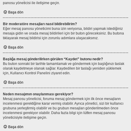
panosu yöneticisi ile iletişime geçin.
Başa dön
Bir moderatöre mesajları nasıl bildirebilirim?
Eğer mesaj panosu yöneticimi buna izin veriyorsa, bildiri yapmak istediğiniz
mesaja gidin ve orada mesaj bildirileri için bir buton göreceksiniz. Bu butona
tıklayarak mesaj bildirisi için zorunlu adımlara ulaşacaksınız.
Başa dön
Başlığa mesaj gönderilirken görülen “Kaydet” butonu nedir?
Bu buton sonraki bir tarihte tamamlamak ve göndermek için başlığınızı taslak
olarak kaydetmeye olanak sağlar. Kaydedilen bir taslağı yeniden yüklemek
için, Kullanıcı Kontrol Panelini ziyaret edin.
Başa dön
Neden mesajımın onaylanması gerekiyor?
Mesaj panosu yöneticisi, foruma mesaj göndermek için ilk önce mesajların
incelenmesi gerektiğine karar vermiş olabilir. Ayrıca yönetici, sizi bir kullanıcı
grubuna yerleştirmiş olabilir ve bu grubun mesajları gönderilmeden önce
incelenmesi gerekiyor olabilir. Daha fazla bilgi için lütfen mesaj panosu
yöneticisiyle iletişime geçin.
Başa dön