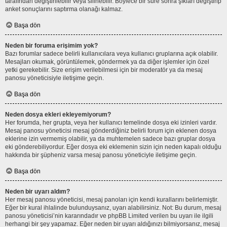
tarafından değiştirilebilir veya silinebilir. Böylece bir süre sonra şıkları değiştirip
anket sonuçlarını saptırma olanağı kalmaz.
Başa dön
Neden bir foruma erişimim yok?
Bazı forumlar sadece belirli kullanıcılara veya kullanıcı gruplarına açık olabilir.
Mesajları okumak, görüntülemek, göndermek ya da diğer işlemler için özel
yetki gerekebilir. Size erişim verilebilmesi için bir moderatör ya da mesaj
panosu yöneticisiyle iletişime geçin.
Başa dön
Neden dosya ekleri ekleyemiyorum?
Her forumda, her grupta, veya her kullanıcı temelinde dosya eki izinleri vardır.
Mesaj panosu yöneticisi mesaj gönderdiğiniz belirli forum için eklenen dosya
eklerine izin vermemiş olabilir, ya da muhtemelen sadece bazı gruplar dosya
eki gönderebiliyordur. Eğer dosya eki eklemenin sizin için neden kapalı olduğu
hakkında bir şüpheniz varsa mesaj panosu yöneticiyle iletişime geçin.
Başa dön
Neden bir uyarı aldım?
Her mesaj panosu yöneticisi, mesaj panoları için kendi kurallarını belirlemiştir.
Eğer bir kural ihlalinde bulunduysanız, uyarı alabilirsiniz. Not: Bu durum, mesaj
panosu yöneticisi’nin kararındadır ve phpBB Limited verilen bu uyarı ile ilgili
herhangi bir şey yapamaz. Eğer neden bir uyarı aldığınızı bilmiyorsanız, mesaj