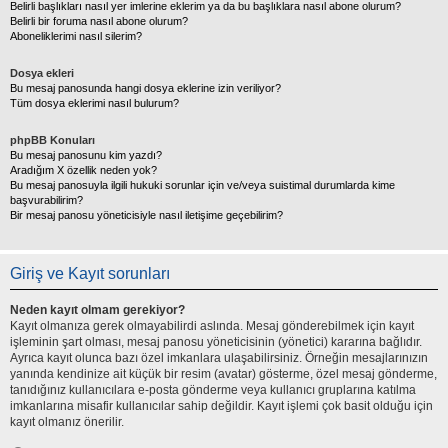
Belirli başlıkları nasıl yer imlerine eklerim ya da bu başlıklara nasıl abone olurum?
Belirli bir foruma nasıl abone olurum?
Aboneliklerimi nasıl silerim?
Dosya ekleri
Bu mesaj panosunda hangi dosya eklerine izin veriliyor?
Tüm dosya eklerimi nasıl bulurum?
phpBB Konuları
Bu mesaj panosunu kim yazdı?
Aradığım X özellik neden yok?
Bu mesaj panosuyla ilgili hukuki sorunlar için ve/veya suistimal durumlarda kime
başvurabilirim?
Bir mesaj panosu yöneticisiyle nasıl iletişime geçebilirim?
Giriş ve Kayıt sorunları
Neden kayıt olmam gerekiyor?
Kayıt olmanıza gerek olmayabilirdi aslında. Mesaj gönderebilmek için kayıt
işleminin şart olması, mesaj panosu yöneticisinin (yönetici) kararına bağlıdır.
Ayrıca kayıt olunca bazı özel imkanlara ulaşabilirsiniz. Örneğin mesajlarınızın
yanında kendinize ait küçük bir resim (avatar) gösterme, özel mesaj gönderme,
tanıdığınız kullanıcılara e-posta gönderme veya kullanıcı gruplarına katılma
imkanlarına misafir kullanıcılar sahip değildir. Kayıt işlemi çok basit olduğu için
kayıt olmanız önerilir.