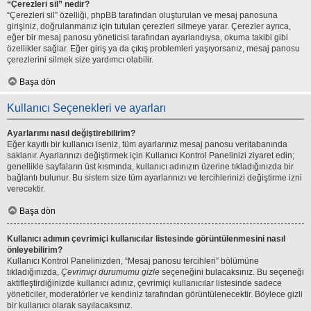
“Çerezleri sil” nedir?
“Çerezleri sil” özelliği, phpBB tarafından oluşturulan ve mesaj panosuna
girişiniz, doğrulanmanız için tutulan çerezleri silmeye yarar. Çerezler ayrıca,
eğer bir mesaj panosu yöneticisi tarafından ayarlandıysa, okuma takibi gibi
özellikler sağlar. Eğer giriş ya da çıkış problemleri yaşıyorsanız, mesaj panosu
çerezlerini silmek size yardımcı olabilir.
Başa dön
Kullanıcı Seçenekleri ve ayarları
Ayarlarımı nasıl değiştirebilirim?
Eğer kayıtlı bir kullanıcı iseniz, tüm ayarlarınız mesaj panosu veritabanında
saklanır. Ayarlarınızı değiştirmek için Kullanıcı Kontrol Panelinizi ziyaret edin;
genellikle sayfaların üst kısmında, kullanıcı adınızın üzerine tıkladığınızda bir
bağlantı bulunur. Bu sistem size tüm ayarlarınızı ve tercihlerinizi değiştirme izni
verecektir.
Başa dön
Kullanıcı adımın çevrimiçi kullanıcılar listesinde görüntülenmesini nasıl
önleyebilirim?
Kullanıcı Kontrol Panelinizden, “Mesaj panosu tercihleri” bölümüne
tıkladığınızda,
Çevrimiçi durumumu gizle
seçeneğini bulacaksınız. Bu seçeneği
aktifleştirdiğinizde kullanıcı adınız, çevrimiçi kullanıcılar listesinde sadece
yöneticiler, moderatörler ve kendiniz tarafından görüntülenecektir. Böylece gizli
bir kullanıcı olarak sayılacaksınız.