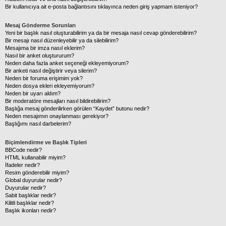
Bir kullanıcıya ait e-posta bağlantısını tıklayınca neden giriş yapmam isteniyor?
Mesaj Gönderme Sorunları
Yeni bir başlık nasıl oluşturabilirim ya da bir mesaja nasıl cevap gönderebilirim?
Bir mesajı nasıl düzenleyebilir ya da silebilirim?
Mesajıma bir imza nasıl eklerim?
Nasıl bir anket oluştururum?
Neden daha fazla anket seçeneği ekleyemiyorum?
Bir anketi nasıl değiştirir veya silerim?
Neden bir foruma erişimim yok?
Neden dosya ekleri ekleyemiyorum?
Neden bir uyarı aldım?
Bir moderatöre mesajları nasıl bildirebilirim?
Başlığa mesaj gönderilirken görülen “Kaydet” butonu nedir?
Neden mesajımın onaylanması gerekiyor?
Başlığımı nasıl darbelerim?
Biçimlendirme ve Başlık Tipleri
BBCode nedir?
HTML kullanabilir miyim?
İfadeler nedir?
Resim gönderebilir miyim?
Global duyurular nedir?
Duyurular nedir?
Sabit başlıklar nedir?
Kilitli başlıklar nedir?
Başlık ikonları nedir?