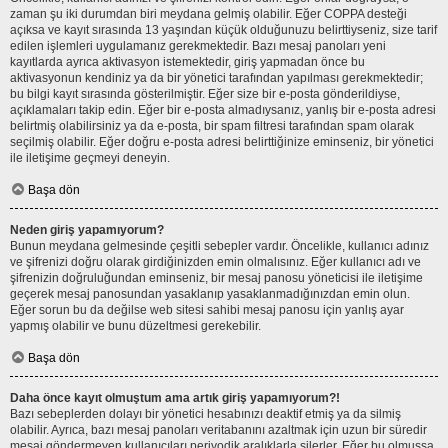
zaman şu iki durumdan biri meydana gelmiş olabilir. Eğer COPPA desteği
açıksa ve kayıt sırasında 13 yaşından küçük olduğunuzu belirttiyseniz, size tarif
edilen işlemleri uygulamanız gerekmektedir. Bazı mesaj panoları yeni
kayıtlarda ayrıca aktivasyon istemektedir, giriş yapmadan önce bu
aktivasyonun kendiniz ya da bir yönetici tarafından yapılması gerekmektedir;
bu bilgi kayıt sırasında gösterilmiştir. Eğer size bir e-posta gönderildiyse,
açıklamaları takip edin. Eğer bir e-posta almadıysanız, yanlış bir e-posta adresi
belirtmiş olabilirsiniz ya da e-posta, bir spam filtresi tarafından spam olarak
seçilmiş olabilir. Eğer doğru e-posta adresi belirttiğinize eminseniz, bir yönetici
ile iletişime geçmeyi deneyin.
Başa dön
Neden giriş yapamıyorum?
Bunun meydana gelmesinde çeşitli sebepler vardır. Öncelikle, kullanıcı adınız
ve şifrenizi doğru olarak girdiğinizden emin olmalısınız. Eğer kullanıcı adı ve
şifrenizin doğruluğundan eminseniz, bir mesaj panosu yöneticisi ile iletişime
geçerek mesaj panosundan yasaklanıp yasaklanmadığınızdan emin olun.
Eğer sorun bu da değilse web sitesi sahibi mesaj panosu için yanlış ayar
yapmış olabilir ve bunu düzeltmesi gerekebilir.
Başa dön
Daha önce kayıt olmuştum ama artık giriş yapamıyorum?!
Bazı sebeplerden dolayı bir yönetici hesabınızı deaktif etmiş ya da silmiş
olabilir. Ayrıca, bazı mesaj panoları veritabanını azaltmak için uzun bir süredir
mesaj göndermeyen kullanıcıları periyodik aralıklarla silerler. Eğer bu olmuşsa,