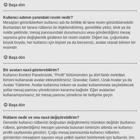
Başa dön
Kullanıcı adımın yanındaki resim nedir?
Mesajları görüntülerken kullanıcı adı ile birlikte iki tane resim görüntülenebilir.
Bunlardan bir tanesi rütbeniz ile ilişkilendirilmiş; genellikle yıldız, blok ya da
nokta şeklinde; mesaj panosundaki durumunuzu veya gönderdiğiniz mesaj
sayısına göre değişkenlik gösteren bir resim olabilir. Diğeri ise, çoğunlukla
büyük boyda, her kullanıcı için kişisel ya da benzersiz, avatar olarak bilinen bir
resimdir.
Başa dön
Bir avatarı nasıl gösterebilirim?
Kullanıcı Kontrol Panelinizde, “Profil” bölümünden şu dört farklı metottan
birisini kullanarak avatar ekleyebilirsiniz: Gravatar, Galeri, Uzak Avatar ya da
Avatar Yükleme. Avatar kullanma imkanı ve avatar kullanımında seçilebilecek
yollar mesaj panosu yöneticisinin kararına bağlıdır. Eğer avatarları
kullanamıyorsanız, bir mesaj panosu yöneticisi ile iletişime geçin.
Başa dön
Rütbem nedir ve onu nasıl değiştirebilirim?
Genelde kullanıcı rütbenizi doğrudan değiştirmeniz mümkün değildir (kullanıcı
rütbesi, gönderdiğiniz mesajın yanında bulunan isminizin altında ve kullanıcı
profili sayfasında görülür). Çoğu mesaj panosunda kullanıcı rütbeleri,
gönderilen mesajların sayısını veya yetkili üyeleri belirlemek için kullanılır, örn.