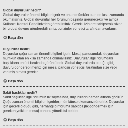
Global duyurular nedir?
Global duyurular önemli bilgiler içerir ve onları mümkün olan en kısa zamanda
okumalısınız. Global duyurular her forumun başında görünecektir ve ayrıca
Kullanıcı Kontrol Panelinizden görebilirsiniz. Gerekli izinlere sahipseniz sizde
bir global duyuru gönderebilirsiniz, bu izinler yönetici tarafından ayarlanır.
Başa dön
Duyurular nedir?
Duyurular çoğu zaman önemli bilgileri içerir. Mesaj panosundaki duyuruları
mümkün olan en kısa zamanda okumalısınız. Duyurular, ilgili forumdaki
başlıkların en üst tarafında görüntülenir. Global duyurularda olduğu gibi,
duyuru gönderebilmeniz için mesaj panosu yöneticisi tarafından size yetki
verilmiş olması gerekir.
Başa dön
Sabit başlıklar nedir?
Sabit başlıklar, ilgili forumun ilk sayfasında, duyuruların hemen altında görülür.
Çoğu zaman önemli bilgileri içerirler, mümkünse okumanızı öneririz. Duyurular
için geçerli olduğu gibi, herhangi bir foruma sabit başlık göndermek için
gereken yetkileri mesaj panosu yöneticisi belirler.
Başa dön