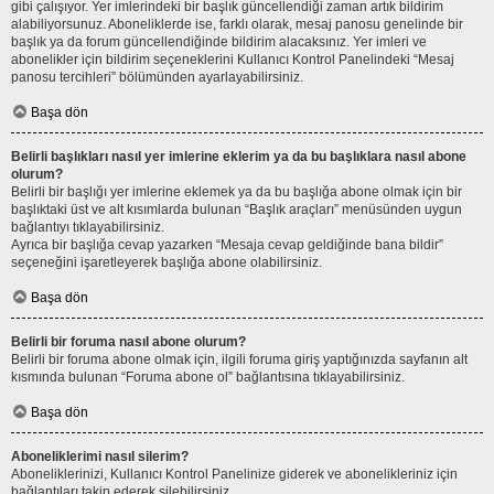
gibi çalışıyor. Yer imlerindeki bir başlık güncellendiği zaman artık bildirim
alabiliyorsunuz. Aboneliklerde ise, farklı olarak, mesaj panosu genelinde bir
başlık ya da forum güncellendiğinde bildirim alacaksınız. Yer imleri ve
abonelikler için bildirim seçeneklerini Kullanıcı Kontrol Panelindeki “Mesaj
panosu tercihleri” bölümünden ayarlayabilirsiniz.
Başa dön
Belirli başlıkları nasıl yer imlerine eklerim ya da bu başlıklara nasıl abone
olurum?
Belirli bir başlığı yer imlerine eklemek ya da bu başlığa abone olmak için bir
başlıktaki üst ve alt kısımlarda bulunan “Başlık araçları” menüsünden uygun
bağlantıyı tıklayabilirsiniz.
Ayrıca bir başlığa cevap yazarken “Mesaja cevap geldiğinde bana bildir”
seçeneğini işaretleyerek başlığa abone olabilirsiniz.
Başa dön
Belirli bir foruma nasıl abone olurum?
Belirli bir foruma abone olmak için, ilgili foruma giriş yaptığınızda sayfanın alt
kısmında bulunan “Foruma abone ol” bağlantısına tıklayabilirsiniz.
Başa dön
Aboneliklerimi nasıl silerim?
Aboneliklerinizi, Kullanıcı Kontrol Panelinize giderek ve abonelikleriniz için
bağlantıları takip ederek silebilirsiniz.