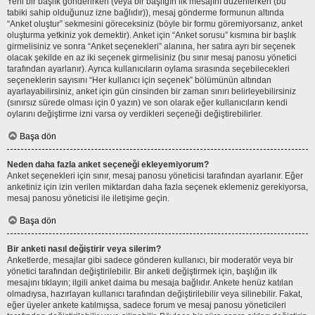
Yeni bir başlık gönderirken (veya bir başlığın ilk mesajını düzenlerken (bu
tabiki sahip olduğunuz izne bağlıdır)), mesaj gönderme formunun altında
“Anket oluştur” sekmesini göreceksiniz (böyle bir formu göremiyorsanız, anket
oluşturma yetkiniz yok demektir). Anket için “Anket sorusu” kısmına bir başlık
girmelisiniz ve sonra “Anket seçenekleri” alanına, her satıra ayrı bir seçenek
olacak şekilde en az iki seçenek girmelisiniz (bu sınır mesaj panosu yönetici
tarafından ayarlanır). Ayrıca kullanıcıların oylama sırasında seçebilecekleri
seçeneklerin sayısını “Her kullanıcı için seçenek” bölümünün altından
ayarlayabilirsiniz, anket için gün cinsinden bir zaman sınırı belirleyebilirsiniz
(sınırsız sürede olması için 0 yazın) ve son olarak eğer kullanıcıların kendi
oylarını değiştirme izni varsa oy verdikleri seçeneği değiştirebilirler.
Başa dön
Neden daha fazla anket seçeneği ekleyemiyorum?
Anket seçenekleri için sınır, mesaj panosu yöneticisi tarafından ayarlanır. Eğer
anketiniz için izin verilen miktardan daha fazla seçenek eklemeniz gerekiyorsa,
mesaj panosu yöneticisi ile iletişime geçin.
Başa dön
Bir anketi nasıl değiştirir veya silerim?
Anketlerde, mesajlar gibi sadece gönderen kullanıcı, bir moderatör veya bir
yönetici tarafından değiştirilebilir. Bir anketi değiştirmek için, başlığın ilk
mesajını tıklayın; ilgili anket daima bu mesaja bağlıdır. Ankete henüz katılan
olmadıysa, hazırlayan kullanıcı tarafından değiştirilebilir veya silinebilir. Fakat,
eğer üyeler ankete katılmışsa, sadece forum ve mesaj panosu yöneticileri