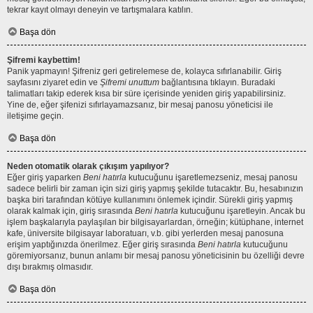
tekrar kayıt olmayı deneyin ve tartışmalara katılın.
Başa dön
Şifremi kaybettim!
Panik yapmayın! Şifreniz geri getirelemese de, kolayca sıfırlanabilir. Giriş
sayfasını ziyaret edin ve
Şifremi unuttum
bağlantısına tıklayın. Buradaki
talimatları takip ederek kısa bir süre içerisinde yeniden giriş yapabilirsiniz.
Yine de, eğer şifenizi sıfırlayamazsanız, bir mesaj panosu yöneticisi ile
iletişime geçin.
Başa dön
Neden otomatik olarak çıkışım yapılıyor?
Eğer giriş yaparken
Beni hatırla
kutucuğunu işaretlemezseniz, mesaj panosu
sadece belirli bir zaman için sizi giriş yapmış şekilde tutacaktır. Bu, hesabınızın
başka biri tarafından kötüye kullanımını önlemek içindir. Sürekli giriş yapmış
olarak kalmak için, giriş sırasında
Beni hatırla
kutucuğunu işaretleyin. Ancak bu
işlem başkalarıyla paylaşılan bir bilgisayarlardan, örneğin; kütüphane, internet
kafe, üniversite bilgisayar laboratuarı, v.b. gibi yerlerden mesaj panosuna
erişim yaptığınızda önerilmez. Eğer giriş sırasında
Beni hatırla
kutucuğunu
göremiyorsanız, bunun anlamı bir mesaj panosu yöneticisinin bu özelliği devre
dışı bırakmış olmasıdır.
Başa dön