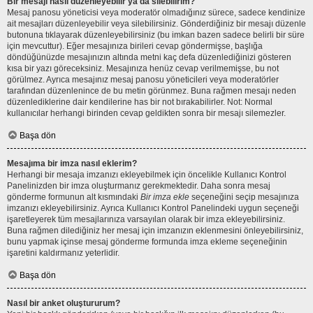
Bir mesajı nasıl düzenleyebilir ya da silebilirim?
Mesaj panosu yöneticisi veya moderatör olmadığınız sürece, sadece kendinize
ait mesajları düzenleyebilir veya silebilirsiniz. Gönderdiğiniz bir mesajı düzenle
butonuna tıklayarak düzenleyebilirsiniz (bu imkan bazen sadece belirli bir süre
için mevcuttur). Eğer mesajınıza birileri cevap göndermişse, başlığa
döndüğünüzde mesajınızın altında metni kaç defa düzenlediğinizi gösteren
kısa bir yazı göreceksiniz. Mesajınıza henüz cevap verilmemişse, bu not
görülmez. Ayrıca mesajınız mesaj panosu yöneticileri veya moderatörler
tarafından düzenlenince de bu metin görünmez. Buna rağmen mesajı neden
düzenlediklerine dair kendilerine has bir not bırakabilirler. Not: Normal
kullanıcılar herhangi birinden cevap geldikten sonra bir mesajı silemezler.
Başa dön
Mesajıma bir imza nasıl eklerim?
Herhangi bir mesaja imzanızı ekleyebilmek için öncelikle Kullanıcı Kontrol
Panelinizden bir imza oluşturmanız gerekmektedir. Daha sonra mesaj
gönderme formunun alt kısmındaki
Bir imza ekle
seçeneğini seçip mesajınıza
imzanızı ekleyebilirsiniz. Ayrıca Kullanıcı Kontrol Panelindeki uygun seçeneği
işaretleyerek tüm mesajlarınıza varsayılan olarak bir imza ekleyebilirsiniz.
Buna rağmen dilediğiniz her mesaj için imzanızın eklenmesini önleyebilirsiniz,
bunu yapmak içinse mesaj gönderme formunda imza ekleme seçeneğinin
işaretini kaldırmanız yeterlidir.
Başa dön
Nasıl bir anket oluştururum?