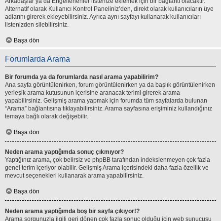
Arkadaşlar ya da Engellenenler listenize eklemek için bir bağlantı olacaktır.
Alternatif olarak Kullanıcı Kontrol Paneliniz’den, direkt olarak kullanıcıların üye
adlarını girerek ekleyebilirsiniz. Ayrıca aynı sayfayı kullanarak kullanıcıları
listenizden silebilirsiniz.
Başa dön
Forumlarda Arama
Bir forumda ya da forumlarda nasıl arama yapabilirim?
Ana sayfa görüntülenirken, forum görüntülenirken ya da başlık görüntülenirken
yerleşik arama kutusunun içerisine aranacak terimi girerek arama
yapabilirsiniz. Gelişmiş arama yapmak için forumda tüm sayfalarda bulunan
“Arama” bağlantısına tıklayabilirsiniz. Arama sayfasına erişiminiz kullandığınız
temaya bağlı olarak değişebilir.
Başa dön
Neden arama yaptığımda sonuç çıkmıyor?
Yaptığınız arama, çok belirsiz ve phpBB tarafından indekslenmeyen çok fazla
genel terim içeriyor olabilir. Gelişmiş Arama içerisindeki daha fazla özellik ve
mevcut seçenekleri kullanarak arama yapabilirsiniz.
Başa dön
Neden arama yaptığımda boş bir sayfa çıkıyor!?
Arama sorgunuzla ilgili geri dönen çok fazla sonuç olduğu için web sunucusu