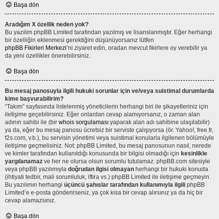
Başa dön
Aradığım X özellik neden yok?
Bu yazılım phpBB Limited tarafından yazılmış ve lisanslanmıştır. Eğer herhangi
bir özelliğin eklenmesi gerektiğini düşünüyorsanız lütfen
phpBB Fikirleri Merkezi
’ni ziyaret edin, oradan mevcut fikirlere oy verebilir ya
da yeni özellikler önerebilirsiniz.
Başa dön
Bu mesaj panosuyla ilgili hukuki sorunlar için ve/veya suistimal durumlarda
kime başvurabilirim?
“Takım” sayfasında listelenmiş yöneticilerin herhangi biri ile şikayetleriniz için
iletişime geçebilirsiniz. Eğer onlardan cevap alamıyorsanız, o zaman alan
adının sahibi ile (bir
whois sorgulaması
yaparak alan adı sahibine ulaşılabilir)
ya da, eğer bu mesaj panosu ücretsiz bir serviste çalışıyorsa (ör. Yahoo!, free.fr,
f2s.com, v.b.), bu servisin yönetimi veya suistimal konularla ilgilenen bölümüyle
iletişime geçmelisiniz. Not: phpBB Limited, bu mesaj panosunun nasıl, nerede
ve kimler tarafından kullanıldığı konusunda bir bilgisi olmadığı için
kesinlikle
yargılanamaz
ve her ne olursa olsun sorumlu tutulamaz. phpBB.com sitesiyle
veya phpBB yazılımıyla
doğrudan ilgisi olmayan
herhangi bir hukuki konuda
(ihtiyati tedbir, mali sorumluluk, iftira vs.) phpBB Limited ile iletişime geçmeyin.
Bu yazılımın herhangi
üçüncü şahıslar tarafından kullanımıyla ilgili
phpBB
Limited’e e-posta gönderirseniz, ya çok kısa bir cevap alırsınız ya da hiç bir
cevap alamazsınız.
Başa dön