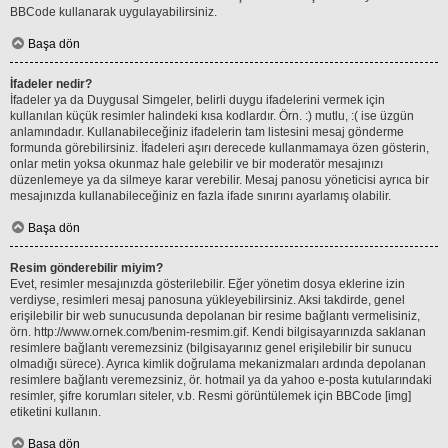
BBCode kullanarak uygulayabilirsiniz.
Başa dön
İfadeler nedir?
İfadeler ya da Duygusal Simgeler, belirli duygu ifadelerini vermek için
kullanılan küçük resimler halindeki kısa kodlardır. Örn. :) mutlu, :( ise üzgün
anlamındadır. Kullanabileceğiniz ifadelerin tam listesini mesaj gönderme
formunda görebilirsiniz. İfadeleri aşırı derecede kullanmamaya özen gösterin,
onlar metin yoksa okunmaz hale gelebilir ve bir moderatör mesajınızı
düzenlemeye ya da silmeye karar verebilir. Mesaj panosu yöneticisi ayrıca bir
mesajınızda kullanabileceğiniz en fazla ifade sınırını ayarlamış olabilir.
Başa dön
Resim gönderebilir miyim?
Evet, resimler mesajınızda gösterilebilir. Eğer yönetim dosya eklerine izin
verdiyse, resimleri mesaj panosuna yükleyebilirsiniz. Aksi takdirde, genel
erişilebilir bir web sunucusunda depolanan bir resime bağlantı vermelisiniz,
örn. http://www.ornek.com/benim-resmim.gif. Kendi bilgisayarınızda saklanan
resimlere bağlantı veremezsiniz (bilgisayarınız genel erişilebilir bir sunucu
olmadığı sürece). Ayrıca kimlik doğrulama mekanizmaları ardında depolanan
resimlere bağlantı veremezsiniz, ör. hotmail ya da yahoo e-posta kutularındaki
resimler, şifre korumları siteler, v.b. Resmi görüntülemek için BBCode [img]
etiketini kullanın.
Başa dön