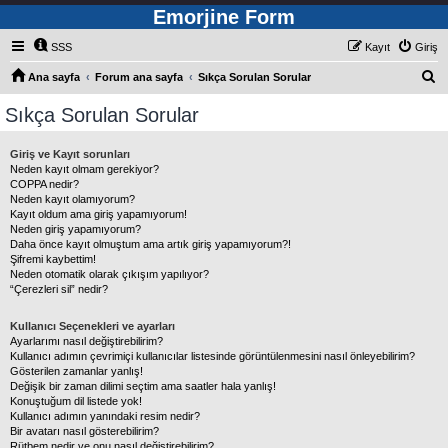
Emorjine Form
SSS
Kayıt
Giriş
A
Ana sayfa
Forum ana sayfa
Sıkça Sorulan Sorular
r
Sıkça Sorulan Sorular
a
Giriş ve Kayıt sorunları
Neden kayıt olmam gerekiyor?
COPPA nedir?
Neden kayıt olamıyorum?
Kayıt oldum ama giriş yapamıyorum!
Neden giriş yapamıyorum?
Daha önce kayıt olmuştum ama artık giriş yapamıyorum?!
Şifremi kaybettim!
Neden otomatik olarak çıkışım yapılıyor?
“Çerezleri sil” nedir?
Kullanıcı Seçenekleri ve ayarları
Ayarlarımı nasıl değiştirebilirim?
Kullanıcı adımın çevrimiçi kullanıcılar listesinde görüntülenmesini nasıl önleyebilirim?
Gösterilen zamanlar yanlış!
Değişik bir zaman dilimi seçtim ama saatler hala yanlış!
Konuştuğum dil listede yok!
Kullanıcı adımın yanındaki resim nedir?
Bir avatarı nasıl gösterebilirim?
Rütbem nedir ve onu nasıl değiştirebilirim?