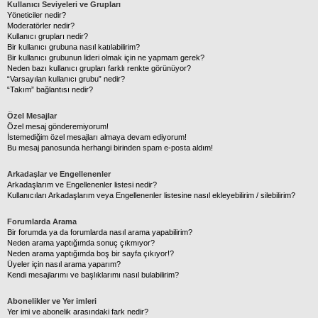
Kullanıcı Seviyeleri ve Grupları
Yöneticiler nedir?
Moderatörler nedir?
Kullanıcı grupları nedir?
Bir kullanıcı grubuna nasıl katılabilirim?
Bir kullanıcı grubunun lideri olmak için ne yapmam gerek?
Neden bazı kullanıcı grupları farklı renkte görünüyor?
“Varsayılan kullanıcı grubu” nedir?
“Takım” bağlantısı nedir?
Özel Mesajlar
Özel mesaj gönderemiyorum!
İstemediğim özel mesajları almaya devam ediyorum!
Bu mesaj panosunda herhangi birinden spam e-posta aldım!
Arkadaşlar ve Engellenenler
Arkadaşlarım ve Engellenenler listesi nedir?
Kullanıcıları Arkadaşlarım veya Engellenenler listesine nasıl ekleyebilirim / silebilirim?
Forumlarda Arama
Bir forumda ya da forumlarda nasıl arama yapabilirim?
Neden arama yaptığımda sonuç çıkmıyor?
Neden arama yaptığımda boş bir sayfa çıkıyor!?
Üyeler için nasıl arama yaparım?
Kendi mesajlarımı ve başlıklarımı nasıl bulabilirim?
Abonelikler ve Yer imleri
Yer imi ve abonelik arasındaki fark nedir?