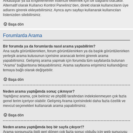
Arkadaşlar ya da Engellenenler listenize eklemek için bir bağlantı olacaktır.
Alternatif olarak Kullanıcı Kontrol Paneliniz’den, direkt olarak kullanıcıların üye
adlarını girerek ekleyebilirsiniz. Ayrıca aynı sayfayı kullanarak kullanıcıları
listenizden silebilirsiniz.
Başa dön
Forumlarda Arama
Bir forumda ya da forumlarda nasıl arama yapabilirim?
Ana sayfa görüntülenirken, forum görüntülenirken ya da başlık görüntülenirken
yerleşik arama kutusunun içerisine aranacak terimi girerek arama
yapabilirsiniz. Gelişmiş arama yapmak için forumda tüm sayfalarda bulunan
“Arama” bağlantısına tıklayabilirsiniz. Arama sayfasına erişiminiz kullandığınız
temaya bağlı olarak değişebilir.
Başa dön
Neden arama yaptığımda sonuç çıkmıyor?
Yaptığınız arama, çok belirsiz ve phpBB tarafından indekslenmeyen çok fazla
genel terim içeriyor olabilir. Gelişmiş Arama içerisindeki daha fazla özellik ve
mevcut seçenekleri kullanarak arama yapabilirsiniz.
Başa dön
Neden arama yaptığımda boş bir sayfa çıkıyor!?
Arama sorgunuzla ilgili geri dönen çok fazla sonuç olduğu için web sunucusu