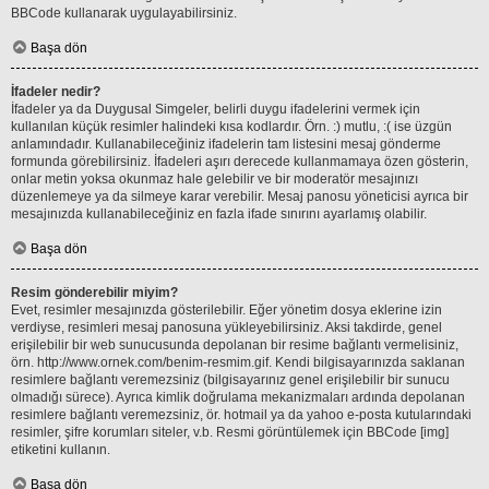
BBCode kullanarak uygulayabilirsiniz.
Başa dön
İfadeler nedir?
İfadeler ya da Duygusal Simgeler, belirli duygu ifadelerini vermek için
kullanılan küçük resimler halindeki kısa kodlardır. Örn. :) mutlu, :( ise üzgün
anlamındadır. Kullanabileceğiniz ifadelerin tam listesini mesaj gönderme
formunda görebilirsiniz. İfadeleri aşırı derecede kullanmamaya özen gösterin,
onlar metin yoksa okunmaz hale gelebilir ve bir moderatör mesajınızı
düzenlemeye ya da silmeye karar verebilir. Mesaj panosu yöneticisi ayrıca bir
mesajınızda kullanabileceğiniz en fazla ifade sınırını ayarlamış olabilir.
Başa dön
Resim gönderebilir miyim?
Evet, resimler mesajınızda gösterilebilir. Eğer yönetim dosya eklerine izin
verdiyse, resimleri mesaj panosuna yükleyebilirsiniz. Aksi takdirde, genel
erişilebilir bir web sunucusunda depolanan bir resime bağlantı vermelisiniz,
örn. http://www.ornek.com/benim-resmim.gif. Kendi bilgisayarınızda saklanan
resimlere bağlantı veremezsiniz (bilgisayarınız genel erişilebilir bir sunucu
olmadığı sürece). Ayrıca kimlik doğrulama mekanizmaları ardında depolanan
resimlere bağlantı veremezsiniz, ör. hotmail ya da yahoo e-posta kutularındaki
resimler, şifre korumları siteler, v.b. Resmi görüntülemek için BBCode [img]
etiketini kullanın.
Başa dön