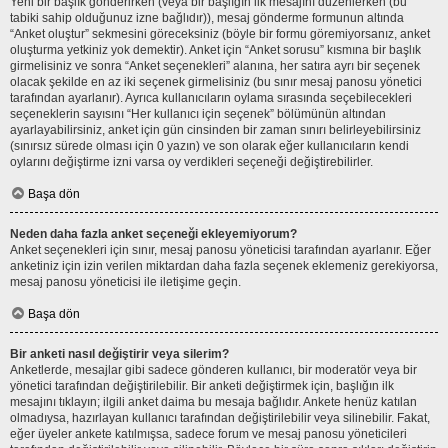
Yeni bir başlık gönderirken (veya bir başlığın ilk mesajını düzenlerken (bu
tabiki sahip olduğunuz izne bağlıdır)), mesaj gönderme formunun altında
“Anket oluştur” sekmesini göreceksiniz (böyle bir formu göremiyorsanız, anket
oluşturma yetkiniz yok demektir). Anket için “Anket sorusu” kısmına bir başlık
girmelisiniz ve sonra “Anket seçenekleri” alanına, her satıra ayrı bir seçenek
olacak şekilde en az iki seçenek girmelisiniz (bu sınır mesaj panosu yönetici
tarafından ayarlanır). Ayrıca kullanıcıların oylama sırasında seçebilecekleri
seçeneklerin sayısını “Her kullanıcı için seçenek” bölümünün altından
ayarlayabilirsiniz, anket için gün cinsinden bir zaman sınırı belirleyebilirsiniz
(sınırsız sürede olması için 0 yazın) ve son olarak eğer kullanıcıların kendi
oylarını değiştirme izni varsa oy verdikleri seçeneği değiştirebilirler.
Başa dön
Neden daha fazla anket seçeneği ekleyemiyorum?
Anket seçenekleri için sınır, mesaj panosu yöneticisi tarafından ayarlanır. Eğer
anketiniz için izin verilen miktardan daha fazla seçenek eklemeniz gerekiyorsa,
mesaj panosu yöneticisi ile iletişime geçin.
Başa dön
Bir anketi nasıl değiştirir veya silerim?
Anketlerde, mesajlar gibi sadece gönderen kullanıcı, bir moderatör veya bir
yönetici tarafından değiştirilebilir. Bir anketi değiştirmek için, başlığın ilk
mesajını tıklayın; ilgili anket daima bu mesaja bağlıdır. Ankete henüz katılan
olmadıysa, hazırlayan kullanıcı tarafından değiştirilebilir veya silinebilir. Fakat,
eğer üyeler ankete katılmışsa, sadece forum ve mesaj panosu yöneticileri