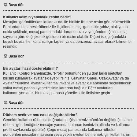
Başa dön
Kullanıcı adımın yanındaki resim nedir?
Mesajları görüntülerken kullanıcı adı ile birlikte iki tane resim görüntülenebilir.
Bunlardan bir tanesi rütbeniz ile ilişkilendirilmiş; genellikle yıldız, blok ya da
nokta şeklinde; mesaj panosundaki durumunuzu veya gönderdiğiniz mesaj
sayısına göre değişkenlik gösteren bir resim olabilir. Diğeri ise, çoğunlukla
büyük boyda, her kullanıcı için kişisel ya da benzersiz, avatar olarak bilinen bir
resimdir.
Başa dön
Bir avatarı nasıl gösterebilirim?
Kullanıcı Kontrol Panelinizde, “Profil” bölümünden şu dört farklı metottan
birisini kullanarak avatar ekleyebilirsiniz: Gravatar, Galeri, Uzak Avatar ya da
Avatar Yükleme. Avatar kullanma imkanı ve avatar kullanımında seçilebilecek
yollar mesaj panosu yöneticisinin kararına bağlıdır. Eğer avatarları
kullanamıyorsanız, bir mesaj panosu yöneticisi ile iletişime geçin.
Başa dön
Rütbem nedir ve onu nasıl değiştirebilirim?
Genelde kullanıcı rütbenizi doğrudan değiştirmeniz mümkün değildir (kullanıcı
rütbesi, gönderdiğiniz mesajın yanında bulunan isminizin altında ve kullanıcı
profili sayfasında görülür). Çoğu mesaj panosunda kullanıcı rütbeleri,
gönderilen mesajların sayısını veya yetkili üyeleri belirlemek için kullanılır, örn.