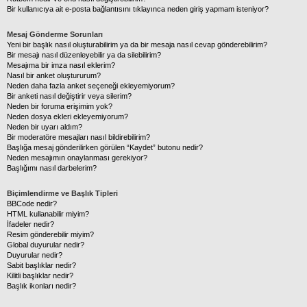
Bir kullanıcıya ait e-posta bağlantısını tıklayınca neden giriş yapmam isteniyor?
Mesaj Gönderme Sorunları
Yeni bir başlık nasıl oluşturabilirim ya da bir mesaja nasıl cevap gönderebilirim?
Bir mesajı nasıl düzenleyebilir ya da silebilirim?
Mesajıma bir imza nasıl eklerim?
Nasıl bir anket oluştururum?
Neden daha fazla anket seçeneği ekleyemiyorum?
Bir anketi nasıl değiştirir veya silerim?
Neden bir foruma erişimim yok?
Neden dosya ekleri ekleyemiyorum?
Neden bir uyarı aldım?
Bir moderatöre mesajları nasıl bildirebilirim?
Başlığa mesaj gönderilirken görülen “Kaydet” butonu nedir?
Neden mesajımın onaylanması gerekiyor?
Başlığımı nasıl darbelerim?
Biçimlendirme ve Başlık Tipleri
BBCode nedir?
HTML kullanabilir miyim?
İfadeler nedir?
Resim gönderebilir miyim?
Global duyurular nedir?
Duyurular nedir?
Sabit başlıklar nedir?
Kilitli başlıklar nedir?
Başlık ikonları nedir?