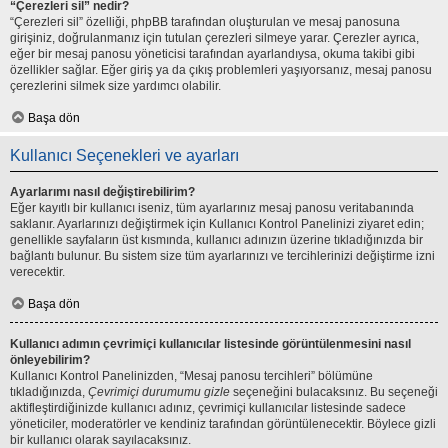
“Çerezleri sil” nedir?
“Çerezleri sil” özelliği, phpBB tarafından oluşturulan ve mesaj panosuna
girişiniz, doğrulanmanız için tutulan çerezleri silmeye yarar. Çerezler ayrıca,
eğer bir mesaj panosu yöneticisi tarafından ayarlandıysa, okuma takibi gibi
özellikler sağlar. Eğer giriş ya da çıkış problemleri yaşıyorsanız, mesaj panosu
çerezlerini silmek size yardımcı olabilir.
Başa dön
Kullanıcı Seçenekleri ve ayarları
Ayarlarımı nasıl değiştirebilirim?
Eğer kayıtlı bir kullanıcı iseniz, tüm ayarlarınız mesaj panosu veritabanında
saklanır. Ayarlarınızı değiştirmek için Kullanıcı Kontrol Panelinizi ziyaret edin;
genellikle sayfaların üst kısmında, kullanıcı adınızın üzerine tıkladığınızda bir
bağlantı bulunur. Bu sistem size tüm ayarlarınızı ve tercihlerinizi değiştirme izni
verecektir.
Başa dön
Kullanıcı adımın çevrimiçi kullanıcılar listesinde görüntülenmesini nasıl
önleyebilirim?
Kullanıcı Kontrol Panelinizden, “Mesaj panosu tercihleri” bölümüne
tıkladığınızda,
Çevrimiçi durumumu gizle
seçeneğini bulacaksınız. Bu seçeneği
aktifleştirdiğinizde kullanıcı adınız, çevrimiçi kullanıcılar listesinde sadece
yöneticiler, moderatörler ve kendiniz tarafından görüntülenecektir. Böylece gizli
bir kullanıcı olarak sayılacaksınız.