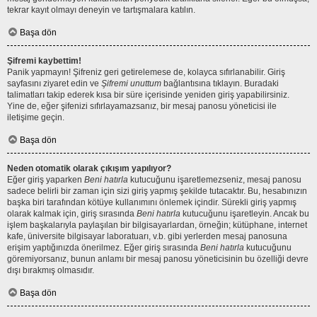
tekrar kayıt olmayı deneyin ve tartışmalara katılın.
Başa dön
Şifremi kaybettim!
Panik yapmayın! Şifreniz geri getirelemese de, kolayca sıfırlanabilir. Giriş
sayfasını ziyaret edin ve
Şifremi unuttum
bağlantısına tıklayın. Buradaki
talimatları takip ederek kısa bir süre içerisinde yeniden giriş yapabilirsiniz.
Yine de, eğer şifenizi sıfırlayamazsanız, bir mesaj panosu yöneticisi ile
iletişime geçin.
Başa dön
Neden otomatik olarak çıkışım yapılıyor?
Eğer giriş yaparken
Beni hatırla
kutucuğunu işaretlemezseniz, mesaj panosu
sadece belirli bir zaman için sizi giriş yapmış şekilde tutacaktır. Bu, hesabınızın
başka biri tarafından kötüye kullanımını önlemek içindir. Sürekli giriş yapmış
olarak kalmak için, giriş sırasında
Beni hatırla
kutucuğunu işaretleyin. Ancak bu
işlem başkalarıyla paylaşılan bir bilgisayarlardan, örneğin; kütüphane, internet
kafe, üniversite bilgisayar laboratuarı, v.b. gibi yerlerden mesaj panosuna
erişim yaptığınızda önerilmez. Eğer giriş sırasında
Beni hatırla
kutucuğunu
göremiyorsanız, bunun anlamı bir mesaj panosu yöneticisinin bu özelliği devre
dışı bırakmış olmasıdır.
Başa dön