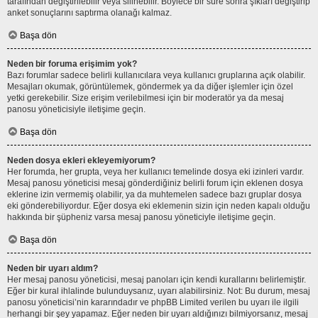
tarafından değiştirilebilir veya silinebilir. Böylece bir süre sonra şıkları değiştirip
anket sonuçlarını saptırma olanağı kalmaz.
Başa dön
Neden bir foruma erişimim yok?
Bazı forumlar sadece belirli kullanıcılara veya kullanıcı gruplarına açık olabilir.
Mesajları okumak, görüntülemek, göndermek ya da diğer işlemler için özel
yetki gerekebilir. Size erişim verilebilmesi için bir moderatör ya da mesaj
panosu yöneticisiyle iletişime geçin.
Başa dön
Neden dosya ekleri ekleyemiyorum?
Her forumda, her grupta, veya her kullanıcı temelinde dosya eki izinleri vardır.
Mesaj panosu yöneticisi mesaj gönderdiğiniz belirli forum için eklenen dosya
eklerine izin vermemiş olabilir, ya da muhtemelen sadece bazı gruplar dosya
eki gönderebiliyordur. Eğer dosya eki eklemenin sizin için neden kapalı olduğu
hakkında bir şüpheniz varsa mesaj panosu yöneticiyle iletişime geçin.
Başa dön
Neden bir uyarı aldım?
Her mesaj panosu yöneticisi, mesaj panoları için kendi kurallarını belirlemiştir.
Eğer bir kural ihlalinde bulunduysanız, uyarı alabilirsiniz. Not: Bu durum, mesaj
panosu yöneticisi’nin kararındadır ve phpBB Limited verilen bu uyarı ile ilgili
herhangi bir şey yapamaz. Eğer neden bir uyarı aldığınızı bilmiyorsanız, mesaj