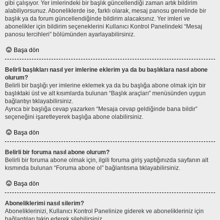
gibi çalışıyor. Yer imlerindeki bir başlık güncellendiği zaman artık bildirim
alabiliyorsunuz. Aboneliklerde ise, farklı olarak, mesaj panosu genelinde bir
başlık ya da forum güncellendiğinde bildirim alacaksınız. Yer imleri ve
abonelikler için bildirim seçeneklerini Kullanıcı Kontrol Panelindeki “Mesaj
panosu tercihleri” bölümünden ayarlayabilirsiniz.
Başa dön
Belirli başlıkları nasıl yer imlerine eklerim ya da bu başlıklara nasıl abone
olurum?
Belirli bir başlığı yer imlerine eklemek ya da bu başlığa abone olmak için bir
başlıktaki üst ve alt kısımlarda bulunan “Başlık araçları” menüsünden uygun
bağlantıyı tıklayabilirsiniz.
Ayrıca bir başlığa cevap yazarken “Mesaja cevap geldiğinde bana bildir”
seçeneğini işaretleyerek başlığa abone olabilirsiniz.
Başa dön
Belirli bir foruma nasıl abone olurum?
Belirli bir foruma abone olmak için, ilgili foruma giriş yaptığınızda sayfanın alt
kısmında bulunan “Foruma abone ol” bağlantısına tıklayabilirsiniz.
Başa dön
Aboneliklerimi nasıl silerim?
Aboneliklerinizi, Kullanıcı Kontrol Panelinize giderek ve abonelikleriniz için
bağlantıları takip ederek silebilirsiniz.