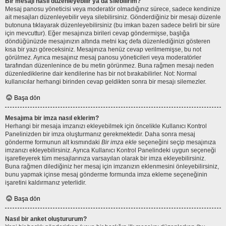
Bir mesajı nasıl düzenleyebilir ya da silebilirim?
Mesaj panosu yöneticisi veya moderatör olmadığınız sürece, sadece kendinize
ait mesajları düzenleyebilir veya silebilirsiniz. Gönderdiğiniz bir mesajı düzenle
butonuna tıklayarak düzenleyebilirsiniz (bu imkan bazen sadece belirli bir süre
için mevcuttur). Eğer mesajınıza birileri cevap göndermişse, başlığa
döndüğünüzde mesajınızın altında metni kaç defa düzenlediğinizi gösteren
kısa bir yazı göreceksiniz. Mesajınıza henüz cevap verilmemişse, bu not
görülmez. Ayrıca mesajınız mesaj panosu yöneticileri veya moderatörler
tarafından düzenlenince de bu metin görünmez. Buna rağmen mesajı neden
düzenlediklerine dair kendilerine has bir not bırakabilirler. Not: Normal
kullanıcılar herhangi birinden cevap geldikten sonra bir mesajı silemezler.
Başa dön
Mesajıma bir imza nasıl eklerim?
Herhangi bir mesaja imzanızı ekleyebilmek için öncelikle Kullanıcı Kontrol
Panelinizden bir imza oluşturmanız gerekmektedir. Daha sonra mesaj
gönderme formunun alt kısmındaki
Bir imza ekle
seçeneğini seçip mesajınıza
imzanızı ekleyebilirsiniz. Ayrıca Kullanıcı Kontrol Panelindeki uygun seçeneği
işaretleyerek tüm mesajlarınıza varsayılan olarak bir imza ekleyebilirsiniz.
Buna rağmen dilediğiniz her mesaj için imzanızın eklenmesini önleyebilirsiniz,
bunu yapmak içinse mesaj gönderme formunda imza ekleme seçeneğinin
işaretini kaldırmanız yeterlidir.
Başa dön
Nasıl bir anket oluştururum?