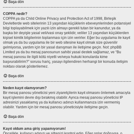
Başa dön
COPPA nedir?
COPPA ya da Child Online Privacy and Protection Act of 1998, Birleşik
Devletlerde web sitelerinin 13 yaşından küçüklerin ebeveynlerinden potansiyel
bilgi toplayabilmek için yazılı izin almayı gerekli tutan bir kanundur, ya da
başka bir deyişle yasal veli/vasi onay şeklidir, veliler 13 yaşından küçüklerden
kişisel kimlik bilgilerinin toplanması için izin verirler. Eğer bu uygulama ile kayıt
olmak ya da bu uygulama ile bir web sitesine kayıt olmak size güvenilir
gelmiyorsa, yardım için bir yasal danışman ile iletişime geçin. Not: phpBB
Limited ya da bu mesaj panosunun sahibi yasal destek sağlamaz, ve “Bu
mesaj panosu ile ilgili kötü niyetli ve/veya hukuki konularda kime
başvurabilirim?” sorusu hariç, yasayı ilgilendiren herhangi bir konuda iletişim
noktası olarak gösterilemez.
Başa dön
Neden kayıt olamıyorum?
Bir mesaj panosu yöneticisi yeni ziyaretçilerin kayıt olmasını önlemek amacıyla
kayıt işlemini devre dışı bırakmış olabilir. Ayrıca mesaj panosu yöneticisi IP
adresinizi yasaklamış ya da kullanıcı adınızı kullanmanıza izin vermemiş
olabilir. Yardım için bir mesaj panosu yöneticisiyle iletişime geçin.
Başa dön
Kayıt oldum ama giriş yapamıyorum!
Öncelikle, kullanıcı adınızı ve şifrenizi kontrol edin. Eğer onlar doğruysa, o