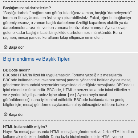
Başlığımı nasıl darbelerim?
“Başlığı darbele” bağlantısını görüp tıkladığınız zaman, başlığı “darbeleyerek”
forumun ilk sayfasında en üst sıraya çıkarabilirsiniz. Fakat, eğer bu bağlantıyı
göremiyorsanız, o zaman başlık darbeleme özelliği kapatılmış olabilir ya da
darbelemeler arası izin verilen zamana henüz ulaşılmamıştır. Ayrıca cevap
gelene kadar başlığın basit bir şekilde darbelenmesi mümkündür. Buna
rağmen, mesaj panosu kurallarını takip ettiğinize emin olun.
Başa dön
Biçimlendirme ve Başlık Tipleri
BBCode nedir?
BBCode HTML’in özel bir uygulamasıdır. Foruma yazdığınız mesajlarda
BBCode kullanabilme imkanını mesaj panosu yöneticisi belirler. Ayrıca mesaj
gönderme formundaki seçenekler sayesinde dilediğiniz mesajlarda BBCode’u
iptal etmeniz mümkündür. BBCode, HTML’e benzer tarzdadır fakat etiketler <
ve > yerine köşeli parantez içine alınır: [ ve ]. Ayrıca neyin nasıl
görüntüleneceği daha iyi kontrol edilebilir. BBCode hakkında daha geniş
bilgiler için, mesaj gönderme sayfasından ulaşabileceğiniz rehbere bakınız.
Başa dön
HTML kullanabilir miyim?
Hayır. Bu mesaj panosunda HTML mesajları göndermek ve farklı HTML kodları
kullanmak mümkün değildir. Daha fazla biçimlendirme için HTML yerine