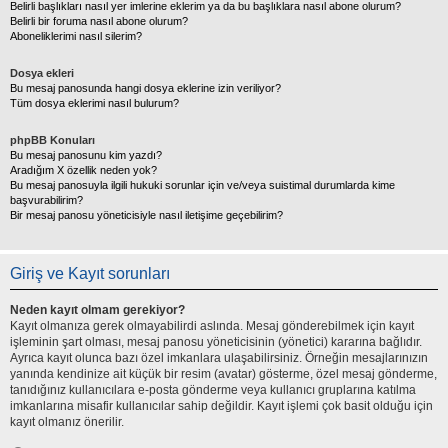
Belirli başlıkları nasıl yer imlerine eklerim ya da bu başlıklara nasıl abone olurum?
Belirli bir foruma nasıl abone olurum?
Aboneliklerimi nasıl silerim?
Dosya ekleri
Bu mesaj panosunda hangi dosya eklerine izin veriliyor?
Tüm dosya eklerimi nasıl bulurum?
phpBB Konuları
Bu mesaj panosunu kim yazdı?
Aradığım X özellik neden yok?
Bu mesaj panosuyla ilgili hukuki sorunlar için ve/veya suistimal durumlarda kime
başvurabilirim?
Bir mesaj panosu yöneticisiyle nasıl iletişime geçebilirim?
Giriş ve Kayıt sorunları
Neden kayıt olmam gerekiyor?
Kayıt olmanıza gerek olmayabilirdi aslında. Mesaj gönderebilmek için kayıt
işleminin şart olması, mesaj panosu yöneticisinin (yönetici) kararına bağlıdır.
Ayrıca kayıt olunca bazı özel imkanlara ulaşabilirsiniz. Örneğin mesajlarınızın
yanında kendinize ait küçük bir resim (avatar) gösterme, özel mesaj gönderme,
tanıdığınız kullanıcılara e-posta gönderme veya kullanıcı gruplarına katılma
imkanlarına misafir kullanıcılar sahip değildir. Kayıt işlemi çok basit olduğu için
kayıt olmanız önerilir.