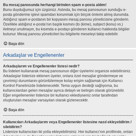
Bu mesaj panosunda herhangi birinden spam e-posta aldım!
Bunu duyduğumuz için üzgünüz. Aslında, bu mesaj panosunun sunduğu e-
posta gönderme işlevi spamdan korunmak için birçok önlemi almış durumda.
Aldığınız spam e-postanın bir kopyasını mesaj panosu yöneticisine gönderin.
Özellikle aldığınız e-posta’nın başlık kısmını (to (kime), subject (konu) vs.)
iletmeyi unutmayın, bu kısımda e-postayı gönderen kullanıcı hakkında bilgiler
bulunur. Mesaj panosu yöneticileri bu bilgilerle meseleyi takip edebilir.
Başa dön
Arkadaşlar ve Engellenenler
Arkadaşlarım ve Engellenenler listesi nedir?
Bu listeleri kullanarak mesaj panosunun diğer üyelerini organize edebilirsiniz.
Arkadaşlar listenize eklenen üyeler, onlara özel mesajlar göndermeye ve
çevrimiçi durumlarını görüntülemeye kolay erişim sağlamak için Kullanıcı
Kontrol Panelinizde listelenecektir. Tema uygun desteği sağlıyorsa, bu
kullanıcılardan gelen mesajlar ayrıca detaylı ve belirgin olarak görünebilir.
Eğer engellenenler listenize bir kullanıcı eklediyseniz onlar tarafından
oluşturulan mesajlar varsayılan olarak gizlenecektir.
Başa dön
Kullanıcıları Arkadaşlarım veya Engellenenler listesine nasıl ekleyebilirim /
silebilirim?
Listenize kullanıcıları iki yolla ekleyebilirsiniz. Her kullanıcı’nın profilinde, onları