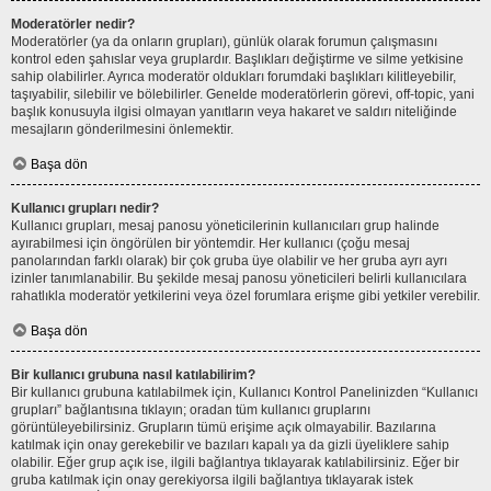
Moderatörler nedir?
Moderatörler (ya da onların grupları), günlük olarak forumun çalışmasını
kontrol eden şahıslar veya gruplardır. Başlıkları değiştirme ve silme yetkisine
sahip olabilirler. Ayrıca moderatör oldukları forumdaki başlıkları kilitleyebilir,
taşıyabilir, silebilir ve bölebilirler. Genelde moderatörlerin görevi, off-topic, yani
başlık konusuyla ilgisi olmayan yanıtların veya hakaret ve saldırı niteliğinde
mesajların gönderilmesini önlemektir.
Başa dön
Kullanıcı grupları nedir?
Kullanıcı grupları, mesaj panosu yöneticilerinin kullanıcıları grup halinde
ayırabilmesi için öngörülen bir yöntemdir. Her kullanıcı (çoğu mesaj
panolarından farklı olarak) bir çok gruba üye olabilir ve her gruba ayrı ayrı
izinler tanımlanabilir. Bu şekilde mesaj panosu yöneticileri belirli kullanıcılara
rahatlıkla moderatör yetkilerini veya özel forumlara erişme gibi yetkiler verebilir.
Başa dön
Bir kullanıcı grubuna nasıl katılabilirim?
Bir kullanıcı grubuna katılabilmek için, Kullanıcı Kontrol Panelinizden “Kullanıcı
grupları” bağlantısına tıklayın; oradan tüm kullanıcı gruplarını
görüntüleyebilirsiniz. Grupların tümü erişime açık olmayabilir. Bazılarına
katılmak için onay gerekebilir ve bazıları kapalı ya da gizli üyeliklere sahip
olabilir. Eğer grup açık ise, ilgili bağlantıya tıklayarak katılabilirsiniz. Eğer bir
gruba katılmak için onay gerekiyorsa ilgili bağlantıya tıklayarak istek