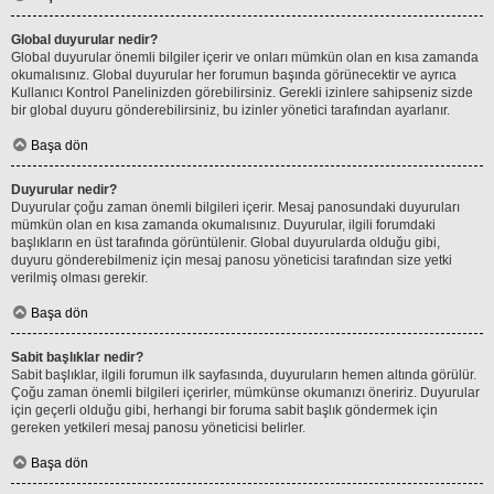
Global duyurular nedir?
Global duyurular önemli bilgiler içerir ve onları mümkün olan en kısa zamanda
okumalısınız. Global duyurular her forumun başında görünecektir ve ayrıca
Kullanıcı Kontrol Panelinizden görebilirsiniz. Gerekli izinlere sahipseniz sizde
bir global duyuru gönderebilirsiniz, bu izinler yönetici tarafından ayarlanır.
Başa dön
Duyurular nedir?
Duyurular çoğu zaman önemli bilgileri içerir. Mesaj panosundaki duyuruları
mümkün olan en kısa zamanda okumalısınız. Duyurular, ilgili forumdaki
başlıkların en üst tarafında görüntülenir. Global duyurularda olduğu gibi,
duyuru gönderebilmeniz için mesaj panosu yöneticisi tarafından size yetki
verilmiş olması gerekir.
Başa dön
Sabit başlıklar nedir?
Sabit başlıklar, ilgili forumun ilk sayfasında, duyuruların hemen altında görülür.
Çoğu zaman önemli bilgileri içerirler, mümkünse okumanızı öneririz. Duyurular
için geçerli olduğu gibi, herhangi bir foruma sabit başlık göndermek için
gereken yetkileri mesaj panosu yöneticisi belirler.
Başa dön