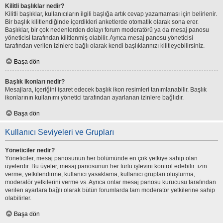
Kilitli başlıklar nedir?
Kilitli başlıklar, kullanıcıların ilgili başlığa artık cevap yazamaması için belirlenir.
Bir başlık kilitlendiğinde içerdikleri anketlerde otomatik olarak sona erer.
Başlıklar, bir çok nedenlerden dolayı forum moderatörü ya da mesaj panosu
yöneticisi tarafından kilitlenmiş olabilir. Ayrıca mesaj panosu yöneticisi
tarafından verilen izinlere bağlı olarak kendi başlıklarınızı kilitleyebilirsiniz.
Başa dön
Başlık ikonları nedir?
Mesajlara, içeriğini işaret edecek başlık ikon resimleri tanımlanabilir. Başlık
ikonlarının kullanımı yönetici tarafından ayarlanan izinlere bağlıdır.
Başa dön
Kullanıcı Seviyeleri ve Grupları
Yöneticiler nedir?
Yöneticiler, mesaj panosunun her bölümünde en çok yetkiye sahip olan
üyelerdir. Bu üyeler, mesaj panosunun her türlü işlevini kontrol edebilir: izin
verme, yetkilendirme, kullanıcı yasaklama, kullanıcı grupları oluşturma,
moderatör yetkilerini verme vs. Ayrıca onlar mesaj panosu kurucusu tarafından
verilen ayarlara bağlı olarak bütün forumlarda tam moderatör yetkilerine sahip
olabilirler.
Başa dön