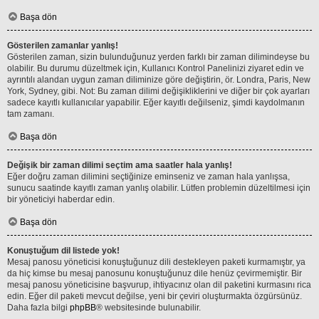
Başa dön
Gösterilen zamanlar yanlış!
Gösterilen zaman, sizin bulunduğunuz yerden farklı bir zaman dilimindeyse bu
olabilir. Bu durumu düzeltmek için, Kullanıcı Kontrol Panelinizi ziyaret edin ve
ayrıntılı alandan uygun zaman diliminize göre değiştirin, ör. Londra, Paris, New
York, Sydney, gibi. Not: Bu zaman dilimi değişikliklerini ve diğer bir çok ayarları
sadece kayıtlı kullanıcılar yapabilir. Eğer kayıtlı değilseniz, şimdi kaydolmanın
tam zamanı.
Başa dön
Değişik bir zaman dilimi seçtim ama saatler hala yanlış!
Eğer doğru zaman dilimini seçtiğinize eminseniz ve zaman hala yanlışsa,
sunucu saatinde kayıtlı zaman yanlış olabilir. Lütfen problemin düzeltilmesi için
bir yöneticiyi haberdar edin.
Başa dön
Konuştuğum dil listede yok!
Mesaj panosu yöneticisi konuştuğunuz dili destekleyen paketi kurmamıştır, ya
da hiç kimse bu mesaj panosunu konuştuğunuz dile henüz çevirmemiştir. Bir
mesaj panosu yöneticisine başvurup, ihtiyacınız olan dil paketini kurmasını rica
edin. Eğer dil paketi mevcut değilse, yeni bir çeviri oluşturmakta özgürsünüz.
Daha fazla bilgi
phpBB
® websitesinde bulunabilir.