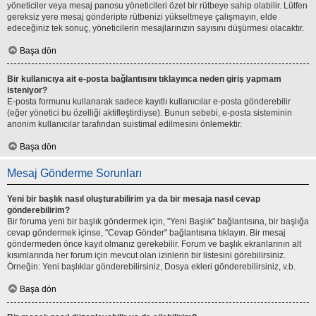
yöneticiler veya mesaj panosu yöneticileri özel bir rütbeye sahip olabilir. Lütfen
gereksiz yere mesaj gönderipte rütbenizi yükseltmeye çalışmayın, elde
edeceğiniz tek sonuç, yöneticilerin mesajlarınızın sayısını düşürmesi olacaktır.
Başa dön
Bir kullanıcıya ait e-posta bağlantısını tıklayınca neden giriş yapmam
isteniyor?
E-posta formunu kullanarak sadece kayıtlı kullanıcılar e-posta gönderebilir
(eğer yönetici bu özelliği aktifleştirdiyse). Bunun sebebi, e-posta sisteminin
anonim kullanıcılar tarafından suistimal edilmesini önlemektir.
Başa dön
Mesaj Gönderme Sorunları
Yeni bir başlık nasıl oluşturabilirim ya da bir mesaja nasıl cevap
gönderebilirim?
Bir foruma yeni bir başlık göndermek için, "Yeni Başlık" bağlantısına, bir başlığa
cevap göndermek içinse, "Cevap Gönder" bağlantısına tıklayın. Bir mesaj
göndermeden önce kayıt olmanız gerekebilir. Forum ve başlık ekranlarının alt
kısımlarında her forum için mevcut olan izinlerin bir listesini görebilirsiniz.
Örneğin: Yeni başlıklar gönderebilirsiniz, Dosya ekleri gönderebilirsiniz, v.b.
Başa dön