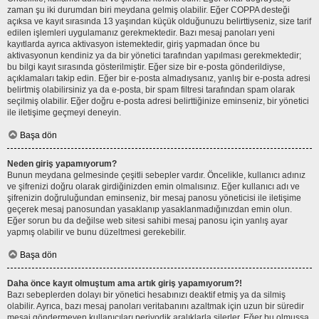
zaman şu iki durumdan biri meydana gelmiş olabilir. Eğer COPPA desteği
açıksa ve kayıt sırasında 13 yaşından küçük olduğunuzu belirttiyseniz, size tarif
edilen işlemleri uygulamanız gerekmektedir. Bazı mesaj panoları yeni
kayıtlarda ayrıca aktivasyon istemektedir, giriş yapmadan önce bu
aktivasyonun kendiniz ya da bir yönetici tarafından yapılması gerekmektedir;
bu bilgi kayıt sırasında gösterilmiştir. Eğer size bir e-posta gönderildiyse,
açıklamaları takip edin. Eğer bir e-posta almadıysanız, yanlış bir e-posta adresi
belirtmiş olabilirsiniz ya da e-posta, bir spam filtresi tarafından spam olarak
seçilmiş olabilir. Eğer doğru e-posta adresi belirttiğinize eminseniz, bir yönetici
ile iletişime geçmeyi deneyin.
Başa dön
Neden giriş yapamıyorum?
Bunun meydana gelmesinde çeşitli sebepler vardır. Öncelikle, kullanıcı adınız
ve şifrenizi doğru olarak girdiğinizden emin olmalısınız. Eğer kullanıcı adı ve
şifrenizin doğruluğundan eminseniz, bir mesaj panosu yöneticisi ile iletişime
geçerek mesaj panosundan yasaklanıp yasaklanmadığınızdan emin olun.
Eğer sorun bu da değilse web sitesi sahibi mesaj panosu için yanlış ayar
yapmış olabilir ve bunu düzeltmesi gerekebilir.
Başa dön
Daha önce kayıt olmuştum ama artık giriş yapamıyorum?!
Bazı sebeplerden dolayı bir yönetici hesabınızı deaktif etmiş ya da silmiş
olabilir. Ayrıca, bazı mesaj panoları veritabanını azaltmak için uzun bir süredir
mesaj göndermeyen kullanıcıları periyodik aralıklarla silerler. Eğer bu olmuşsa,