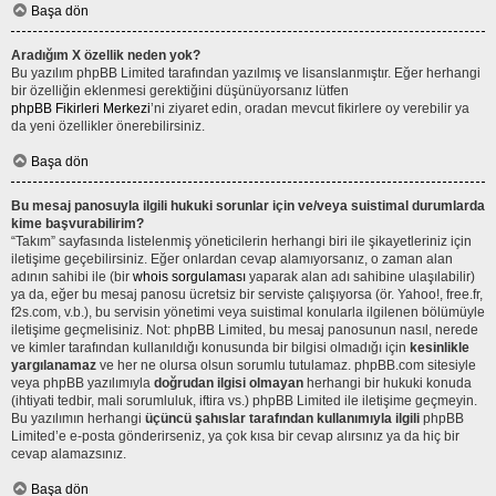
Başa dön
Aradığım X özellik neden yok?
Bu yazılım phpBB Limited tarafından yazılmış ve lisanslanmıştır. Eğer herhangi
bir özelliğin eklenmesi gerektiğini düşünüyorsanız lütfen
phpBB Fikirleri Merkezi
’ni ziyaret edin, oradan mevcut fikirlere oy verebilir ya
da yeni özellikler önerebilirsiniz.
Başa dön
Bu mesaj panosuyla ilgili hukuki sorunlar için ve/veya suistimal durumlarda
kime başvurabilirim?
“Takım” sayfasında listelenmiş yöneticilerin herhangi biri ile şikayetleriniz için
iletişime geçebilirsiniz. Eğer onlardan cevap alamıyorsanız, o zaman alan
adının sahibi ile (bir
whois sorgulaması
yaparak alan adı sahibine ulaşılabilir)
ya da, eğer bu mesaj panosu ücretsiz bir serviste çalışıyorsa (ör. Yahoo!, free.fr,
f2s.com, v.b.), bu servisin yönetimi veya suistimal konularla ilgilenen bölümüyle
iletişime geçmelisiniz. Not: phpBB Limited, bu mesaj panosunun nasıl, nerede
ve kimler tarafından kullanıldığı konusunda bir bilgisi olmadığı için
kesinlikle
yargılanamaz
ve her ne olursa olsun sorumlu tutulamaz. phpBB.com sitesiyle
veya phpBB yazılımıyla
doğrudan ilgisi olmayan
herhangi bir hukuki konuda
(ihtiyati tedbir, mali sorumluluk, iftira vs.) phpBB Limited ile iletişime geçmeyin.
Bu yazılımın herhangi
üçüncü şahıslar tarafından kullanımıyla ilgili
phpBB
Limited’e e-posta gönderirseniz, ya çok kısa bir cevap alırsınız ya da hiç bir
cevap alamazsınız.
Başa dön