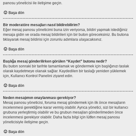
panosu yöneticisi ile iletişime geçin.
Başa dön
Bir moderatöre mesajları nasıl bildirebilirim?
Eğer mesaj panosu yöneticimi buna izin veriyorsa, bildiri yapmak istediğiniz
mesaja gidin ve orada mesaj bildirileri için bir buton göreceksiniz. Bu butona
tıklayarak mesaj bildirisi için zorunlu adımlara ulaşacaksınız.
Başa dön
Başlığa mesaj gönderilirken görülen “Kaydet” butonu nedir?
Bu buton sonraki bir tarihte tamamlamak ve göndermek için başlığınızı taslak
olarak kaydetmeye olanak sağlar. Kaydedilen bir taslağı yeniden yüklemek
için, Kullanıcı Kontrol Panelini ziyaret edin.
Başa dön
Neden mesajımın onaylanması gerekiyor?
Mesaj panosu yöneticisi, foruma mesaj göndermek için ilk önce mesajların
incelenmesi gerektiğine karar vermiş olabilir. Ayrıca yönetici, sizi bir kullanıcı
grubuna yerleştirmiş olabilir ve bu grubun mesajları gönderilmeden önce
incelenmesi gerekiyor olabilir. Daha fazla bilgi için lütfen mesaj panosu
yöneticisiyle iletişime geçin.
Başa dön